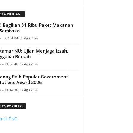
RITA PILIHAN
D Bagikan 81 Ribu Paket Makanan
 Sembako
n
-
07:51:04, 08 Agu 2026
amar NU: Ujian Menjaga Izzah,
ggapai Berkah
n
-
06:59:46, 07 Agu 2026
enag Raih Popular Government
itutions Award 2026
n
-
06:47:36, 07 Agu 2026
RITA POPULER