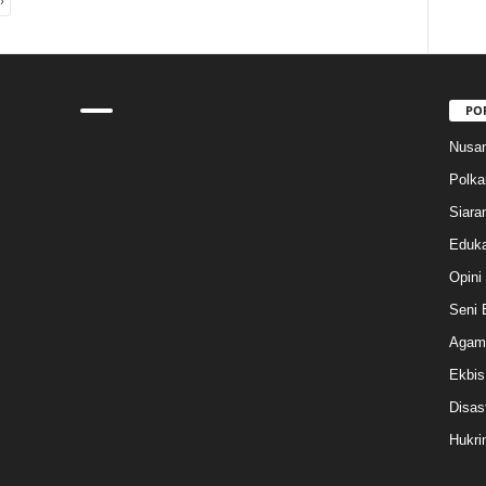
›
PO
Nusan
Polk
Siara
Eduka
Opini
Seni 
Agam
Ekbis
Disas
Hukri