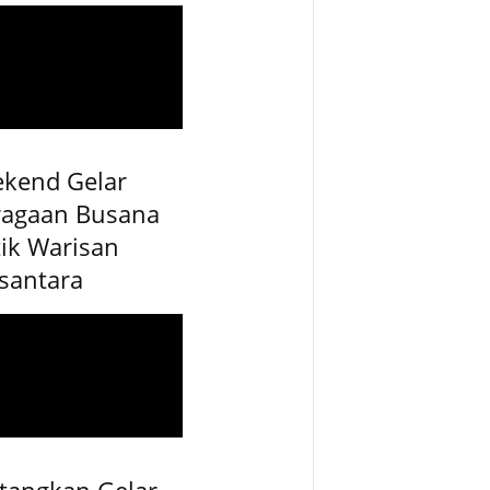
ekend Gelar
ragaan Busana
ik Warisan
santara
tangkan Gelar