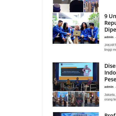
9 Un
Repu
Dip
admin
-
JAKARTA
tinggi m
Dise
Indo
Pese
admin
-
Jakarta,
orang te
Prof