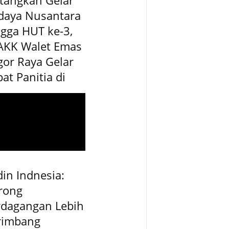
daya Nusantara
gga HUT ke-3,
AKK Walet Emas
or Raya Gelar
at Panitia di
in Indnesia:
rong
rdagangan Lebih
rimbang