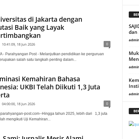
BE
iversitas di Jakarta dengan
tasi Baik yang Layak
SAJI
dan
ertimbangkan
admi
0
10:41:09, 18 Jun 2026
Mukt
 - Parahyangan Post - Melanjutkan pendidikan ke perguruan
Men
erupakan salah satu langkah penting dalam...
admi
minasi Kemahiran Bahasa
Kem
nesia: UKBI Telah Diikuti 1,3 Juta
Inst
rta
admi
0
04:00:00, 18 Jun 2026
BE
 parahyangan-post.com--Hingga tahun 2025, lebih dari 1,3 juta
lah mengikuti Uji Kemahiran...
. Sami: Jurnalis Mesir Alami