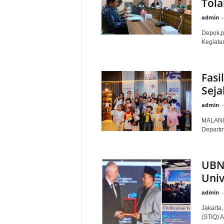
Tola
admin
-
Depok,p
Kegiatan
Fasi
Seja
admin
-
MALANG 
Departm
UBN 
Univ
admin
-
Jakarta
(STIQ) A