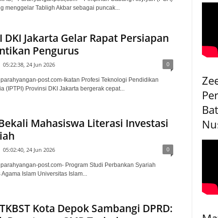
ng menggelar Tabligh Akbar sebagai puncak...
I DKI Jakarta Gelar Rapat Persiapan
ntikan Pengurus
0
05:22:38, 24 Jun 2026
Ze
, parahyangan-post.com-Ikatan Profesi Teknologi Pendidikan
a (IPTPI) Provinsi DKI Jakarta bergerak cepat...
Pe
Bat
Bekali Mahasiswa Literasi Investasi
Nu
iah
0
05:02:40, 24 Jun 2026
, parahyangan-post.com- Program Studi Perbankan Syariah
 Agama Islam Universitas Islam...
-TKBST Kota Depok Sambangi DPRD:
Ma