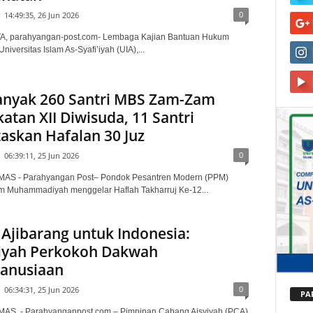
0
14:49:35, 26 Jun 2026
, parahyangan-post.com- Lembaga Kajian Bantuan Hukum
niversitas Islam As-Syafi’iyah (UIA),...
anyak 260 Santri MBS Zam-Zam
atan XII Diwisuda, 11 Santri
askan Hafalan 30 Juz
0
06:39:11, 25 Jun 2026
S - Parahyangan Post– Pondok Pesantren Modern (PPM)
 Muhammadiyah menggelar Haflah Takharruj Ke-12...
 Ajibarang untuk Indonesia:
iyah Perkokoh Dakwah
anusiaan
0
06:34:31, 25 Jun 2026
PA
S, - Parahyanganpost,com – Pimpinan Cabang Aisyiyah (PCA)