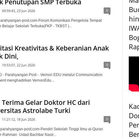
k Penutupan SMP Terbuka
Bu
0
09:59:43, 23 Jun 2026
hin
arahyangan-post.com-Forum Komunikasi Pengelola Tempat
IW
 Belajar Sekolah Terbuka(FKP - TKBST )...
Bog
Rap
litasi Kreativitas & Keberanian Anak
k Dini,
0
19:53:07, 22 Jun 2026
- Parahyangan Post - Vernon EDU melalui Communication
ent menghadirkan VernonEdu...
Terima Gelar Doktor HC dari
Kad
ersitas Astrolabe Turki
Do
0
11:21:12, 18 Jun 2026
Pe
, parahyangan-post.com-Pendiri Sekolah Tinggi Ilmu al-Quran
Be
r-Rahman Ustad Bachtiar Nasir...