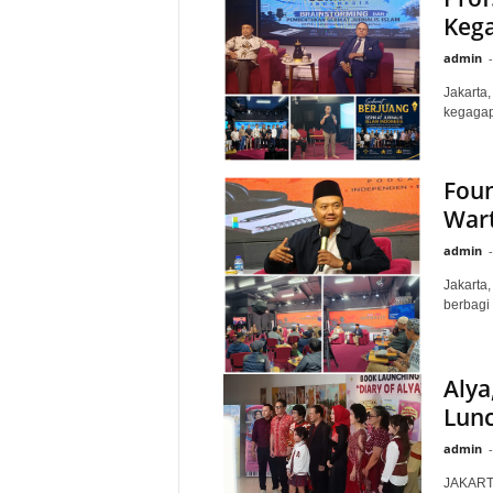
Keg
admin
-
Jakarta
kegagapa
Foun
Wart
admin
-
Jakarta
berbagi 
Alya
Lunc
admin
-
JAKARTA