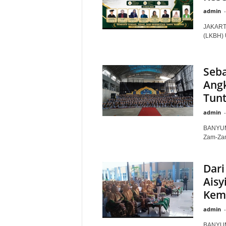
admin
-
JAKARTA
(LKBH) U
Seb
Angk
Tunt
admin
-
BANYUMA
Zam-Zam
Dari
Aisy
Kem
admin
-
BANYUMA