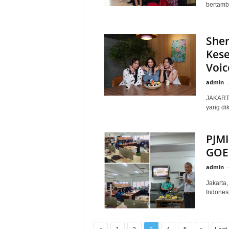
bertamba
Sher
Kese
Voic
admin
-
JAKARTA 
yang di
PJM
GOE
admin
-
Jakarta
Indonesi