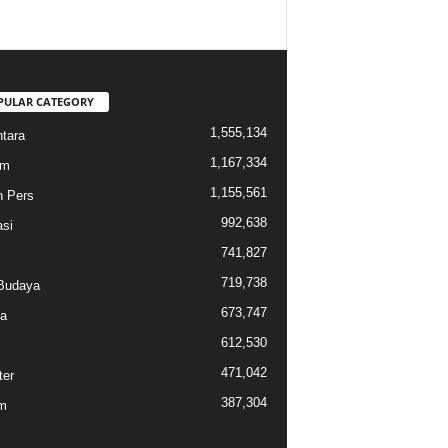
PULAR CATEGORY
1,555,134
tara
1,167,334
am
1,155,561
n Pers
992,638
si
741,827
719,738
Budaya
673,747
a
612,530
471,042
ter
387,304
m