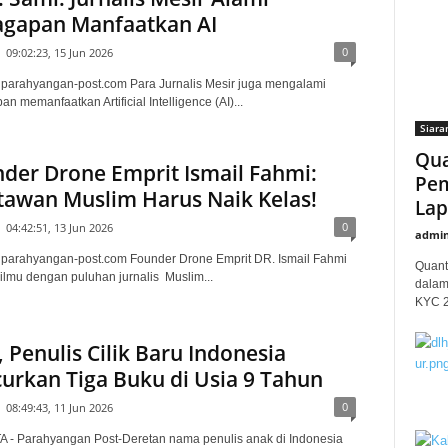
agapan Manfaatkan AI
0
09:02:23, 15 Jun 2026
, parahyangan-post.com Para Jurnalis Mesir juga mengalami
n memanfaatkan Artificial Intelligence (AI)...
Siara
Qua
der Drone Emprit Ismail Fahmi:
Pem
awan Muslim Harus Naik Kelas!
Lap
0
04:42:51, 13 Jun 2026
admi
, parahyangan-post.com Founder Drone Emprit DR. Ismail Fahmi
Quant
ilmu dengan puluhan jurnalis Muslim...
dalam
KYC 20
, Penulis Cilik Baru Indonesia
urkan Tiga Buku di Usia 9 Tahun
0
08:49:43, 11 Jun 2026
 - Parahyangan Post-Deretan nama penulis anak di Indonesia