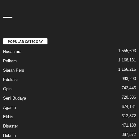
POPULAR CATEGORY
1,555,693
Nusantara
1,168,131
Polkam
1,156,216
Siaran Pers
993,290
Edukasi
742,445
Opini
720,536
Seni Budaya
674,131
Agama
612,872
Ekbis
471,188
Disaster
387,572
Hukrim