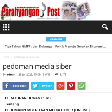
p
e
d
o
m
a
n
m
e
d
i
a
HEADLINE
s
i
Siap-siap! BOS Madrasah dan BOP RA Tahap II Segera Cair...
Tiga Tahun GMPP : dari Dukungan Politik Menuju Gerakan Ekonomi Berbasis Desa...
b
e
r
Home
pedoman media siber
pedoman media siber
By
admin
-
28 Jul 2025, 15:09:19 WIB
8,479
Facebook
Twitter
PERATURAN DEWAN PERS
Tentang
PEDOMANPEMBERITAAN MEDIA CYBER (ONLINE)