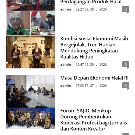
Perdagangan Produk Halal
admin
-
22:27:39, 30 Jul 2026
0
Kondisi Sosial Ekonomi Masih
Bergejolak, Tren Hunian
Mendukung Peningkatan
Kualitas Hidup
admin
-
15:47:15, 30 Jul 2026
0
Masa Depan Ekonomi Halal RI
admin
-
07:03:37, 27 Jul 2026
0
Forum SAJID, Menkop
Dorong Pembentukan
Koperasi Profesi bagi Jurnalis
dan Konten Kreator