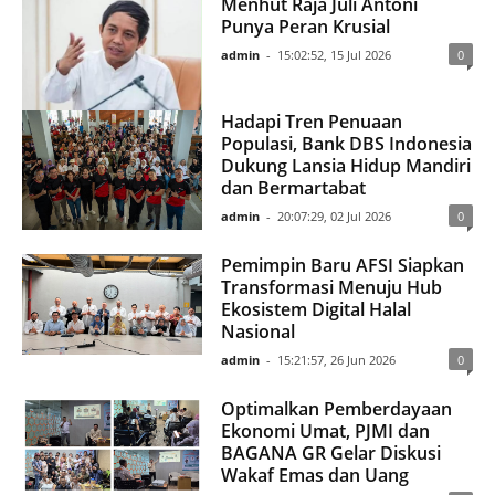
Menhut Raja Juli Antoni
Punya Peran Krusial
admin
-
15:02:52, 15 Jul 2026
0
Hadapi Tren Penuaan
Populasi, Bank DBS Indonesia
Dukung Lansia Hidup Mandiri
dan Bermartabat
admin
-
20:07:29, 02 Jul 2026
0
Pemimpin Baru AFSI Siapkan
Transformasi Menuju Hub
Ekosistem Digital Halal
Nasional
admin
-
15:21:57, 26 Jun 2026
0
Optimalkan Pemberdayaan
Ekonomi Umat, PJMI dan
BAGANA GR Gelar Diskusi
Wakaf Emas dan Uang