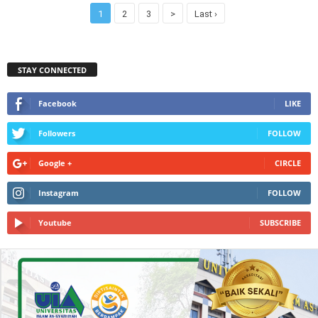
1
2
3
>
Last ›
STAY CONNECTED
Facebook
LIKE
Followers
FOLLOW
Google +
CIRCLE
Instagram
FOLLOW
Youtube
SUBSCRIBE