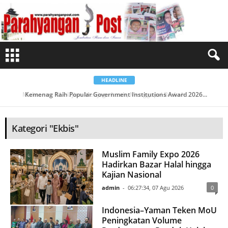
B
e
r
i
t
a
K
a
t
e
g
o
HEADLINE
r
i
Kemenag Raih Popular Government Institutions Award 2026...
E
k
b
i
s
Kategori "Ekbis"
Muslim Family Expo 2026
Hadirkan Bazar Halal hingga
Kajian Nasional
admin
-
06:27:34, 07 Agu 2026
0
Indonesia–Yaman Teken MoU
Peningkatan Volume