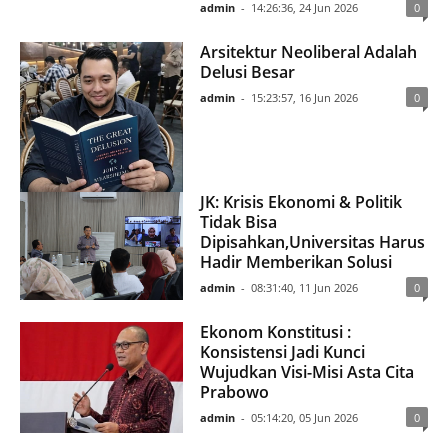
admin
-
14:26:36, 24 Jun 2026
0
Arsitektur Neoliberal Adalah
Delusi Besar
admin
-
15:23:57, 16 Jun 2026
0
JK: Krisis Ekonomi & Politik
Tidak Bisa
Dipisahkan,Universitas Harus
Hadir Memberikan Solusi
admin
-
08:31:40, 11 Jun 2026
0
Ekonom Konstitusi :
Konsistensi Jadi Kunci
Wujudkan Visi-Misi Asta Cita
Prabowo
admin
-
05:14:20, 05 Jun 2026
0