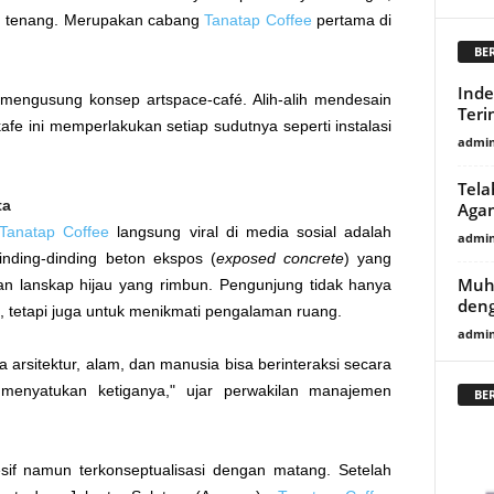
ang tenang. Merupakan cabang
Tanatap Coffee
pertama di
BE
Inde
mengusung konsep artspace-café. Alih-alih mendesain
Teri
fe ini memperlakukan setiap sudutnya seperti instalasi
admi
Tela
ta
Agam
Tanatap Coffee
langsung viral di media sosial adalah
admi
inding-dinding beton ekspos (
exposed concrete
) yang
Muh
n lanskap hijau yang rimbun. Pengunjung tidak hanya
deng
, tetapi juga untuk menikmati pengalaman ruang.
admi
 arsitektur, alam, dan manusia bisa berinteraksi secara
menyatukan ketiganya," ujar perwakilan manajemen
BE
esif namun terkonseptualisasi dengan matang. Setelah