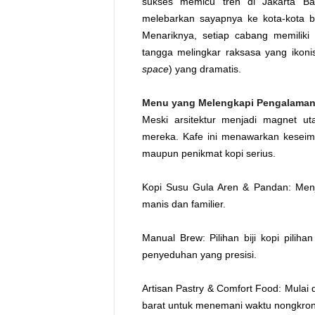
sukses memicu tren di Jakarta Ba
melebarkan sayapnya ke kota-kota b
Menariknya, setiap cabang memiliki i
tangga melingkar raksasa yang iko
space
) yang dramatis.
Menu yang Melengkapi Pengalama
Meski arsitektur menjadi magnet u
mereka. Kafe ini menawarkan kesei
maupun penikmat kopi serius.
Kopi Susu Gula Aren & Pandan: Men
manis dan familier.
Manual Brew: Pilihan biji kopi pilih
penyeduhan yang presisi.
Artisan Pastry & Comfort Food: Mulai d
barat untuk menemani waktu nongkro