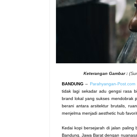
Keterangan Gambar :
(Sum
BANDUNG
–
Parahyangan-Post.com
tidak lagi sekadar adu gengsi rasa b
brand lokal yang sukses mendobrak 
berani antara arsitektur brutalis, ru
menjelma menjadi aesthetic hub favor
Kedai kopi bersejarah di jalan paling
Bandung, Jawa Barat dengan nuanasa 