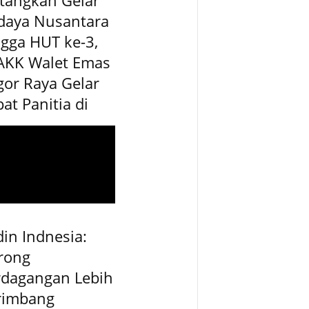
daya Nusantara
gga HUT ke-3,
AKK Walet Emas
or Raya Gelar
at Panitia di
in Indnesia:
rong
rdagangan Lebih
rimbang