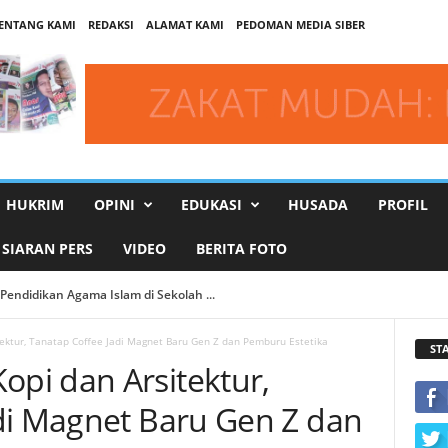
ENTANG KAMI
REDAKSI
ALAMAT KAMI
PEDOMAN MEDIA SIBER
HUKRIM
OPINI
EDUKASI
HUSADA
PROFIL
SIARAN PERS
VIDEO
BERITA FOTO
ndidikan Agama Islam di Sekolah ...
rasi dengan Prodi HKI UM.ID...
ktur, Tanatap Coffee Jadi Magnet Baru Gen Z dan Pemburu Estetika
ST
pi dan Arsitektur,
di Magnet Baru Gen Z dan