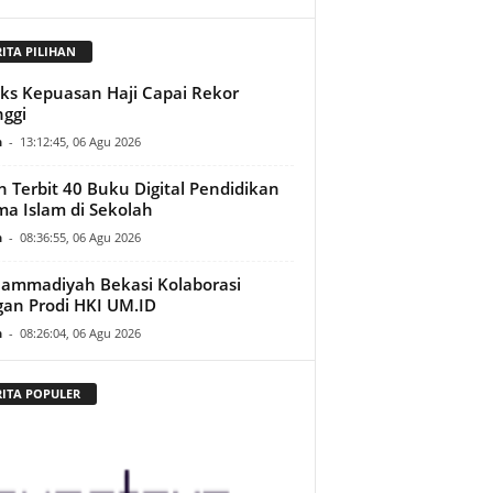
RITA PILIHAN
ks Kepuasan Haji Capai Rekor
nggi
n
-
13:12:45, 06 Agu 2026
h Terbit 40 Buku Digital Pendidikan
a Islam di Sekolah
n
-
08:36:55, 06 Agu 2026
ammadiyah Bekasi Kolaborasi
an Prodi HKI UM.ID
n
-
08:26:04, 06 Agu 2026
RITA POPULER