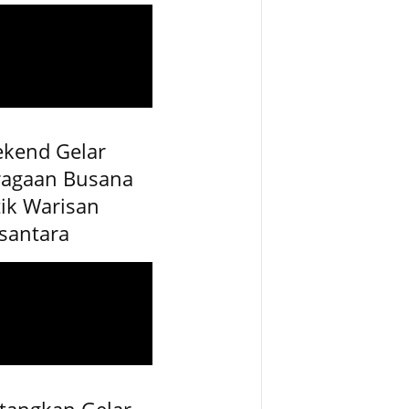
ekend Gelar
ragaan Busana
ik Warisan
santara
tangkan Gelar