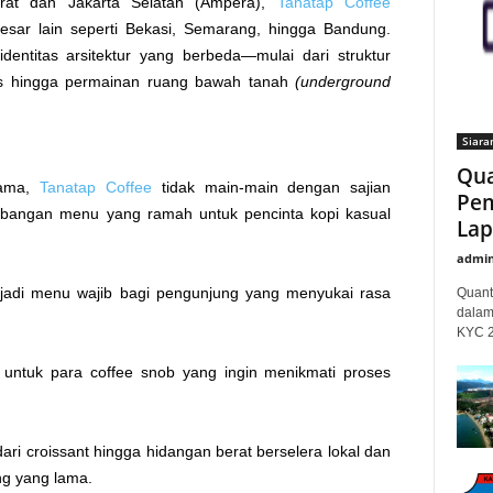
rat dan Jakarta Selatan (Ampera),
Tanatap Coffee
esar lain seperti Bekasi, Semarang, hingga Bandung.
dentitas arsitektur yang berbeda—mulai dari struktur
nis hingga permainan ruang bawah tanah
(underground
Siara
n
Qua
tama,
Tanatap Coffee
tidak main-main dengan sajian
Pem
mbangan menu yang ramah untuk pencinta kopi kasual
Lap
admi
jadi menu wajib bagi pengunjung yang menyukai rasa
Quant
dalam
KYC 20
an untuk para coffee snob yang ingin menikmati proses
ari croissant hingga hidangan berat berselera lokal dan
ng yang lama.