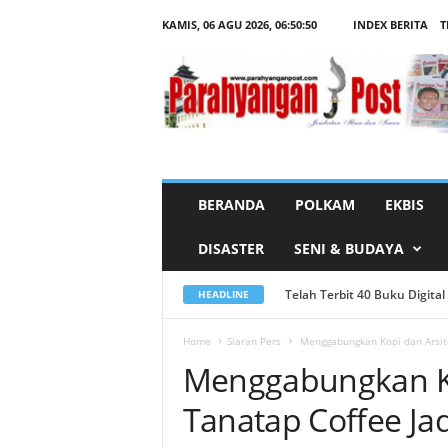
KAMIS, 06 AGU 2026,
06:50:52
INDEX BERITA
T
M
e
n
g
g
a
b
u
n
g
k
a
n
BERANDA
POLKAM
EKBIS
K
o
p
DISASTER
SENI & BUDAYA
i
d
a
n
Telah Terbit 40 Buku Digital Pe
Muhammadiyah Bekasi Kolabo
HEADLINE
A
r
s
i
Home
Siaran Pers
Menggabungkan Kopi dan Arsite
t
Menggabungkan Ko
e
k
t
Tanatap Coffee Ja
u
r
,
T