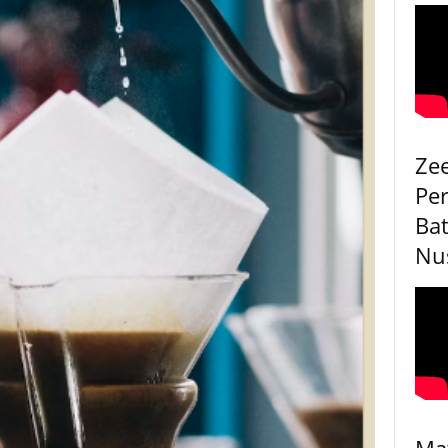
Ze
Pe
Bat
Nu
Ma