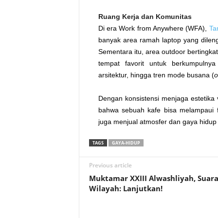
Ruang Kerja dan Komunitas
Di era Work from Anywhere (WFA),
Ta
banyak area ramah laptop yang dilengk
Sementara itu, area outdoor bertingk
tempat favorit untuk berkumpulnya 
arsitektur, hingga tren mode busana (
o
Dengan konsistensi menjaga estetika v
bahwa sebuah kafe bisa melampaui fu
juga menjual atmosfer dan gaya hidup
TAGS
GAYA-HIDUP
Previous article
Muktamar XXIII Alwashliyah, Suar
Wilayah: Lanjutkan!