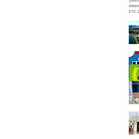
Quant
dalam
KYC 20