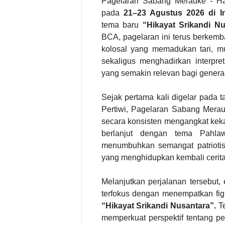
Pagelaran Sabang Merauke - Ha
pada
21–23 Agustus 2026 di I
tema baru
“Hikayat Srikandi Nu
BCA, pagelaran ini terus berkemb
kolosal yang memadukan tari, mus
sekaligus menghadirkan interpre
yang semakin relevan bagi generas
Sejak pertama kali digelar pada
Pertiwi, Pagelaran Sabang Mera
secara konsisten mengangkat keka
berlanjut dengan tema Pahl
menumbuhkan semangat patrioti
yang menghidupkan kembali cerita
Melanjutkan perjalanan tersebut
terfokus dengan menempatkan fig
“Hikayat Srikandi Nusantara”.
T
memperkuat perspektif tentang p