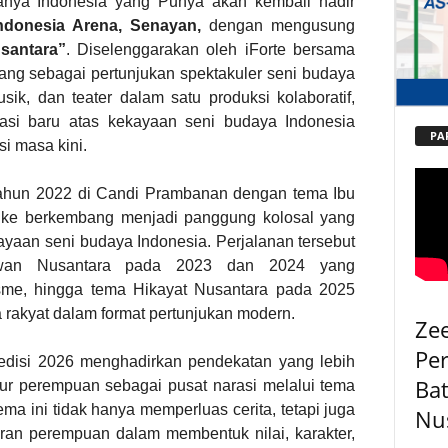
nya Indonesia yang Punya akan kembali hadir
ndonesia Arena, Senayan,
dengan mengusung
santara”
. Diselenggarakan oleh iForte bersama
ang sebagai pertunjukan spektakuler seni budaya
ik, dan teater dalam satu produksi kolaboratif,
tasi baru atas kekayaan seni budaya Indonesia
PA
i masa kini.
 tahun 2022 di Candi Prambanan dengan tema Ibu
uke berkembang menjadi panggung kolosal yang
yaan seni budaya Indonesia. Perjalanan tersebut
awan Nusantara pada 2023 dan 2024 yang
sme, hingga tema Hikayat Nusantara pada 2025
 rakyat dalam format pertunjukan modern.
Ze
Pe
, edisi 2026 menghadirkan pendekatan yang lebih
Bat
ur perempuan sebagai pusat narasi melalui tema
ema ini tidak hanya memperluas cerita, tetapi juga
Nu
eran perempuan dalam membentuk nilai, karakter,