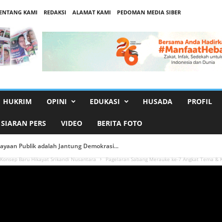
ENTANG KAMI
REDAKSI
ALAMAT KAMI
PEDOMAN MEDIA SIBER
HUKRIM
OPINI
EDUKASI
HUSADA
PROFIL
SIARAN PERS
VIDEO
BERITA FOTO
cayaan Publik adalah Jantung Demokrasi...
ort Gerakan Lintang Nusa,Merdeka Berkendara, Merdeka Berbagi...
Konsep Baru Hikayat Srikandi Nusantara
Pagelaran Sabang Merauke ke-7 Angkat Tema & K