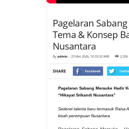
n
t
a
r
a
Pagelaran Sabang
Tema & Konsep Bar
Nusantara
By
admin
-
23 Mei 2026, 10:33:32 WIB
2,356
SHARE
Facebook
Twitte
Pagelaran Sabang Merauke Hadir K
“Hikayat Srikandi Nusantara”
Sederet talenta baru termasuk Raisa 
kisah perempuan Nusantara