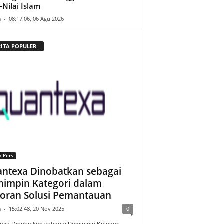
i-Nilai Islam
n
-
08:17:06, 06 Agu 2026
RITA POPULER
n Pers
ntexa Dinobatkan sebagai
impin Kategori dalam
oran Solusi Pemantauan
n
-
15:02:48, 20 Nov 2025
0