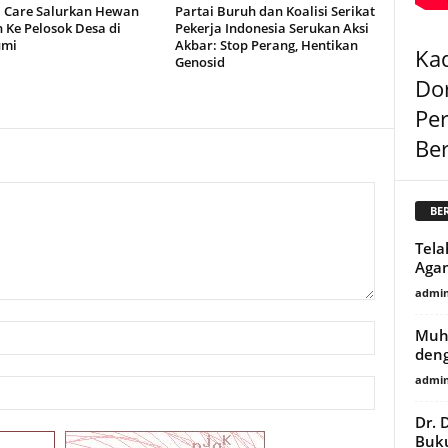
 Care Salurkan Hewan
Partai Buruh dan Koalisi Serikat
 Ke Pelosok Desa di
Pekerja Indonesia Serukan Aksi
umi
Akbar: Stop Perang, Hentikan
Kad
Genosid
Do
Pe
Be
BE
Tela
Agam
admi
Muh
deng
admi
Dr. 
Buku