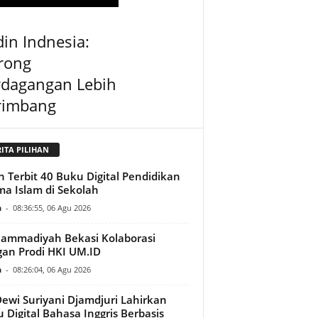
in Indnesia:
rong
rdagangan Lebih
rimbang
RITA PILIHAN
h Terbit 40 Buku Digital Pendidikan
a Islam di Sekolah
n
-
08:36:55, 06 Agu 2026
ammadiyah Bekasi Kolaborasi
an Prodi HKI UM.ID
n
-
08:26:04, 06 Agu 2026
Dewi Suriyani Djamdjuri Lahirkan
 Digital Bahasa Inggris Berbasis