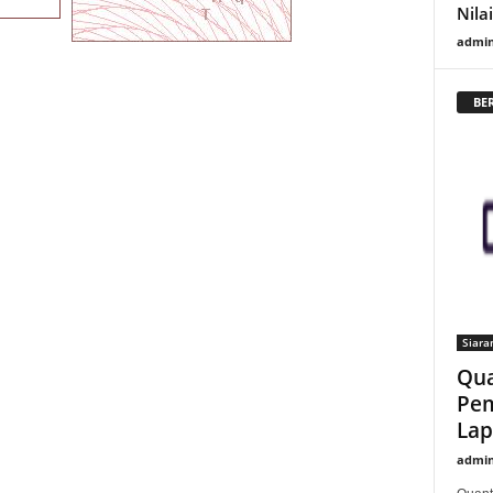
Nila
admi
BE
Siara
Qua
Pem
Lap
admi