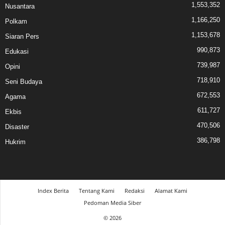
1,553,352
Nusantara
1,166,250
Polkam
1,153,678
Siaran Pers
990,873
Edukasi
739,987
Opini
718,910
Seni Budaya
672,553
Agama
611,727
Ekbis
470,506
Disaster
386,798
Hukrim
Index Berita
Tentang Kami
Redaksi
Alamat Kami
Pedoman Media Siber
© 2026