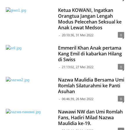
Ketua KOWANI, Ingatkan
Orangtua Jangan Lengah
Modus Pelecehan Seksual ke
Anak Lewat Medsos
-
20:10:36, 31 Mei 2022
0
Emmeril Khan Anak pertama
Kang Emil di kabarkan Hilang
di Swiss
-
21:13:02, 27 Mei 2022
0
Nazwa Maulidia Bersama Umi
Romlah Silaturahmi ke Panti
Asuhan
-
06:46:39, 26 Mei 2022
0
Nawawi NW dan Umi Romlah
Fans, Hadiri Milad Nazwa
Maulidia ke-19.