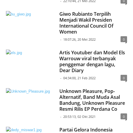
-
22:10:44, 21 Mei 2022
0
Giwo Rubianto Terpilih
Menjadi Wakil Presiden
International Council Of
Women
-
18:07:26, 20 Mei 2022
0
Artis Youtuber dan Model Els
Warrouw viral terbanyak
penggemar dengan lagu,
Dear Diary
-
04:34:00, 21 Feb 2022
0
Unknown Pleasure, Pop-
Alternatif, Band Muda Asal
Bandung, Unknown Pleasure
Resmi Rilis EP Perdana Co
-
20:53:13, 02 Okt 2021
0
Partai Gelora Indonesia