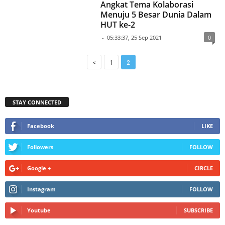
Angkat Tema Kolaborasi
Menuju 5 Besar Dunia Dalam
HUT ke-2
-
05:33:37, 25 Sep 2021
0
<
1
2
STAY CONNECTED
Facebook
LIKE
Followers
FOLLOW
Google +
CIRCLE
Instagram
FOLLOW
Youtube
SUBSCRIBE