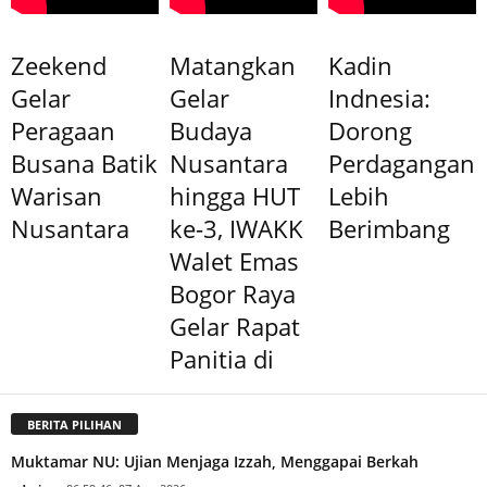
Zeekend
Matangkan
Kadin
Gelar
Gelar
Indnesia:
Peragaan
Budaya
Dorong
Busana Batik
Nusantara
Perdagangan
Warisan
hingga HUT
Lebih
Nusantara
ke-3, IWAKK
Berimbang
Walet Emas
Bogor Raya
Gelar Rapat
Panitia di
BERITA PILIHAN
Muktamar NU: Ujian Menjaga Izzah, Menggapai Berkah