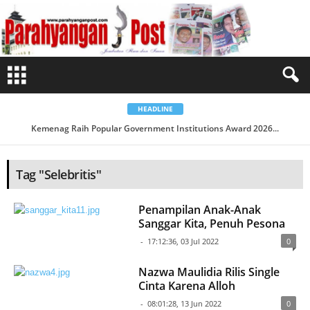
B
e
r
i
t
a
T
a
g
S
e
l
HEADLINE
e
b
Kemenag Raih Popular Government Institutions Award 2026...
r
i
t
i
s
Tag "Selebritis"
Penampilan Anak-Anak
Sanggar Kita, Penuh Pesona
-
17:12:36, 03 Jul 2022
0
Nazwa Maulidia Rilis Single
Cinta Karena Alloh
-
08:01:28, 13 Jun 2022
0