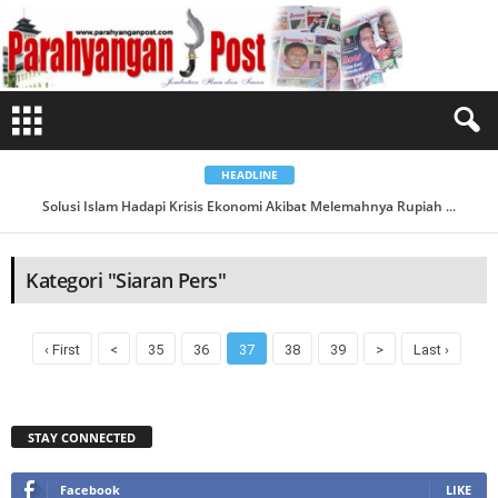
B
e
r
i
t
a
K
a
t
e
g
o
HEADLINE
r
i
Solusi Islam Hadapi Krisis Ekonomi Akibat Melemahnya Rupiah ...
S
i
a
r
a
Kategori "Siaran Pers"
n
P
e
r
s
‹ First
<
35
36
37
38
39
>
Last ›
STAY CONNECTED
Facebook
LIKE