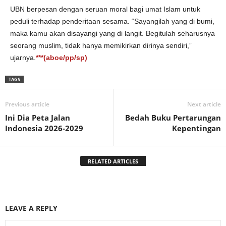
UBN berpesan dengan seruan moral bagi umat Islam untuk
peduli terhadap penderitaan sesama. “Sayangilah yang di bumi,
maka kamu akan disayangi yang di langit. Begitulah seharusnya
seorang muslim, tidak hanya memikirkan dirinya sendiri,”
ujarnya.
***(aboe/pp/sp)
TAGS
Previous article
Next article
Ini Dia Peta Jalan
Bedah Buku Pertarungan
Indonesia 2026-2029
Kepentingan
RELATED ARTICLES
LEAVE A REPLY