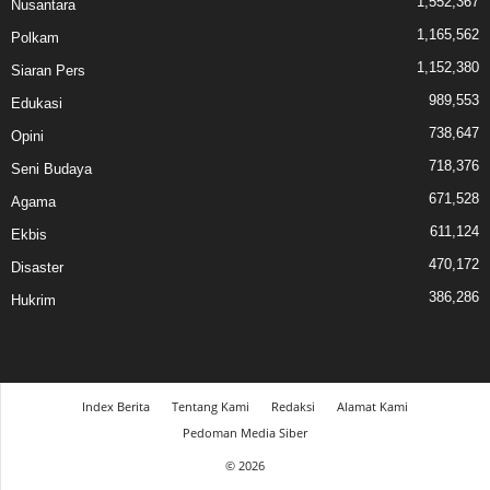
1,552,367
Nusantara
1,165,562
Polkam
1,152,380
Siaran Pers
989,553
Edukasi
738,647
Opini
718,376
Seni Budaya
671,528
Agama
611,124
Ekbis
470,172
Disaster
386,286
Hukrim
Index Berita
Tentang Kami
Redaksi
Alamat Kami
Pedoman Media Siber
© 2026