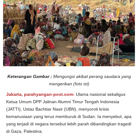
g
e
r
i
k
a
n
Keterangan Gambar :
Mengungsi akibat perang saudara yang
mengerikan (foto ist)
Jakarta, parahyangan-post.com-
Ulama nasional sekaligus
Ketua Umum DPP Jalinan Alumni Timur Tengah Indonesia
(JATTI), Ustaz Bachtiar Nasir (UBN), menyoroti krisis
kemanusiaan yang terus memburuk di Sudan. Ia menyebut, apa
yang terjadi di negara tersebut lebih parah dibandingkan tragedi
di Gaza, Palestina.