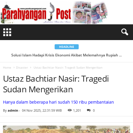
U
s
t
a
z
B
a
c
h
t
i
a
HEADLINE
r
N
Solusi Islam Hadapi Krisis Ekonomi Akibat Melemahnya Rupiah ...
a
s
i
Home
Disaster
Ustaz Bachtiar Nasir: Tragedi Sudan Mengerikan
r
:
Ustaz Bachtiar Nasir: Tragedi
T
r
a
Sudan Mengerikan
g
e
d
i
Hanya dalam beberapa hari sudah 150 ribu pembantaian
S
u
By
admin
-
04 Nov 2025, 22:31:59 WIB
1,201
0
d
a
n
M
e
n