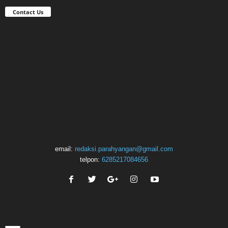
Contact Us
email:
redaksi.parahyangan@gmail.com
telpon:
6285217084656