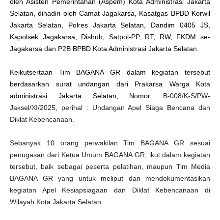
a
oleh Asisten Pemerintahan (Aspem) Kota Administrasi Jakarta
k
Selatan, dihadiri oleh Camat Jagakarsa, Kasatgas BPBD Korwil
a
r
Jakarta Selatan, Polres Jakarta Selatan, Dandim 0405 JS,
t
a
Kapolsek Jagakarsa, Dishub, Satpol-PP, RT, RW, FKDM se-
S
e
Jagakarsa dan P2B BPBD Kota Administrasi Jakarta Selatan.
l
a
t
a
Keikutsertaan Tim BAGANA GR dalam kegiatan tersebut
n
berdasarkan surat undangan dari Prakarsa Warga Kota
administrasi Jakarta Selatan, Nomor.
B-008/K-S/PW-
Jaksel/XI/2025, perihal : Undangan Apel Siaga Bencana dan
Diklat Kebencanaan.
Sebanyak 10 orang perwakilan Tim BAGANA GR sesuai
penugasan dari Ketua Umum BAGANA GR, ikut dalam kegiatan
tersebut, baik sebagai peserta pelatihan, maupun Tim Media
BAGANA GR yang untuk meliput dan mendokumentasikan
kegiatan Apel Kesiapsiagaan dan Diklat Kebencanaan di
Wilayah Kota Jakarta Selatan.