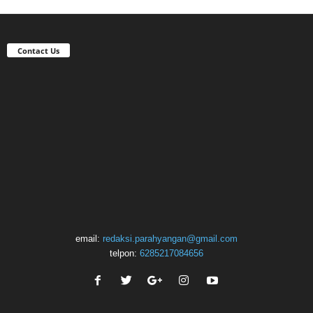
Contact Us
email:
redaksi.parahyangan@gmail.com
telpon:
6285217084656