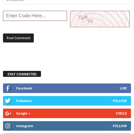
STAY CONNECTED
Facebook
LIKE
Followers
FOLLOW
Google +
CIRCLE
Instagram
FOLLOW