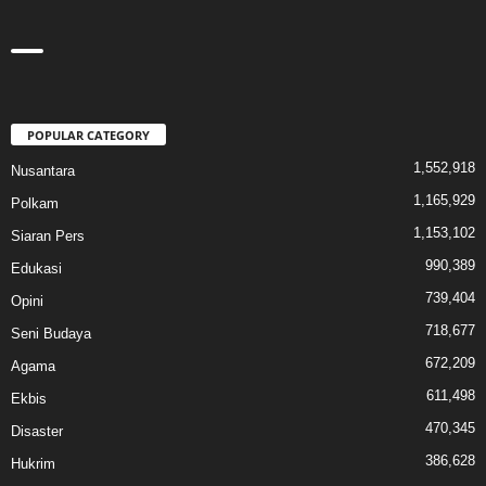
POPULAR CATEGORY
1,552,918
Nusantara
1,165,929
Polkam
1,153,102
Siaran Pers
990,389
Edukasi
739,404
Opini
718,677
Seni Budaya
672,209
Agama
611,498
Ekbis
470,345
Disaster
386,628
Hukrim