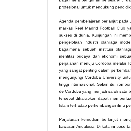
bagaimana bangunan bersejarah, ruan
profesional untuk mendukung pendidika
Agenda pembelajaran berlanjut pada 
markas Real Madrid Football Club ya
sukses di dunia. Kunjungan ini mem
pengelolaan industri olahraga moder
bagaimana sebuah institusi olahr
identitas budaya dan ekonomi sebua
perjalanan menuju Cordoba melalui Tol
yang sangat penting dalam perkembang
mengunjungi Cordoba University un
tinggi internasional. Selain itu, rom
de Cordoba yang menjadi salah satu b
tersebut diharapkan dapat memperlu
Islam terhadap perkembangan ilmu pen
Perjalanan kemudian berlanjut menuj
kawasan Andalusia. Di kota ini peserta