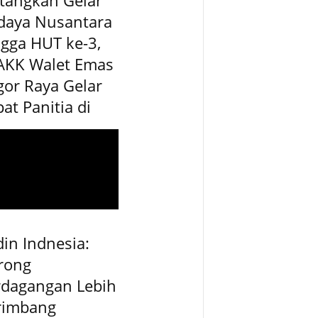
daya Nusantara
gga HUT ke-3,
AKK Walet Emas
or Raya Gelar
at Panitia di
in Indnesia:
rong
rdagangan Lebih
rimbang