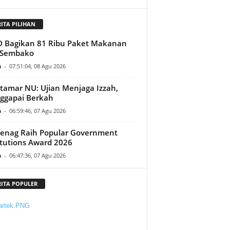
RITA PILIHAN
D Bagikan 81 Ribu Paket Makanan
 Sembako
n
-
07:51:04, 08 Agu 2026
amar NU: Ujian Menjaga Izzah,
ggapai Berkah
n
-
06:59:46, 07 Agu 2026
enag Raih Popular Government
itutions Award 2026
n
-
06:47:36, 07 Agu 2026
RITA POPULER