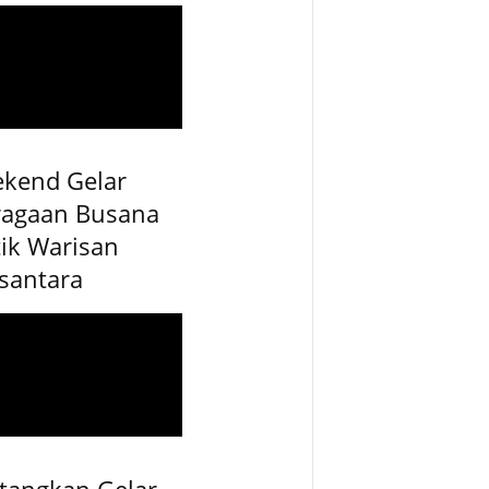
ekend Gelar
ragaan Busana
ik Warisan
santara
tangkan Gelar