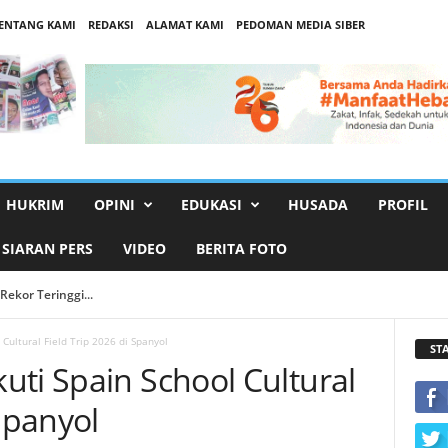
ENTANG KAMI
REDAKSI
ALAMAT KAMI
PEDOMAN MEDIA SIBER
HUKRIM
OPINI
EDUKASI
HUSADA
PROFIL
SIARAN PERS
VIDEO
BERITA FOTO
ekor Teringgi...
Cultural Field Trip 2026 di Spanyol
ST
uti Spain School Cultural
 Spanyol