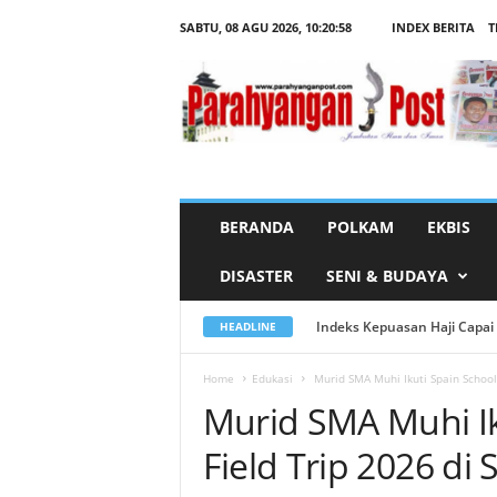
SABTU, 08 AGU 2026,
10:20:59
INDEX BERITA
T
M
u
r
i
d
S
M
A
M
u
h
i
I
BERANDA
POLKAM
EKBIS
k
u
t
DISASTER
SENI & BUDAYA
i
S
p
a
Indeks Kepuasan Haji Capai R
HEADLINE
i
n
S
c
Home
Edukasi
Murid SMA Muhi Ikuti Spain School 
h
Murid SMA Muhi Ik
o
o
l
Field Trip 2026 di
C
u
l
t