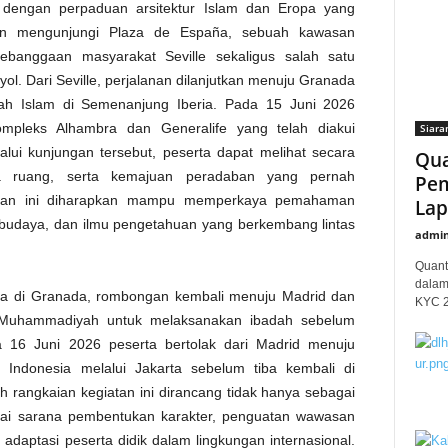
h dengan perpaduan arsitektur Islam dan Eropa yang
n mengunjungi Plaza de España, sebuah kawasan
banggaan masyarakat Seville sekaligus salah satu
nyol. Dari Seville, perjalanan dilanjutkan menuju Granada
rah Islam di Semenanjung Iberia. Pada 15 Juni 2026
ompleks Alhambra dan Generalife yang telah diakui
Siara
ui kunjungan tersebut, peserta dapat melihat secara
Qua
ata ruang, serta kemajuan peradaban yang pernah
Pem
aman ini diharapkan mampu memperkaya pemahaman
Lap
budaya, dan ilmu pengetahuan yang berkembang lintas
admi
Quant
dalam
da di Granada, rombongan kembali menuju Madrid dan
KYC 20
ik Muhammadiyah untuk melaksanakan ibadah sebelum
a 16 Juni 2026 peserta bertolak dari Madrid menuju
e Indonesia melalui Jakarta sebelum tiba kembali di
h rangkaian kegiatan ini dirancang tidak hanya sebagai
bagai sarana pembentukan karakter, penguatan wawasan
adaptasi peserta didik dalam lingkungan internasional.