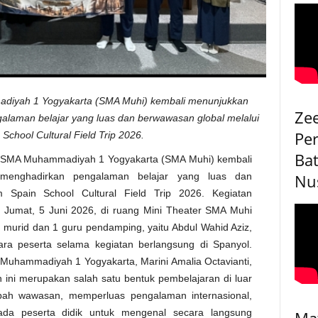
iyah 1 Yogyakarta (SMA Muhi) kembali menunjukkan
Ze
laman belajar yang luas dan berwawasan global melalui
Pe
School Cultural Field Trip 2026.
Bat
 SMA Muhammadiyah 1 Yogyakarta (SMA Muhi) kembali
menghadirkan pengalaman belajar yang luas dan
Nu
 Spain School Cultural Field Trip 2026. Kegiatan
 Jumat, 5 Juni 2026, di ruang Mini Theater SMA Muhi
10 murid dan 1 guru pendamping, yaitu Abdul Wahid Aziz,
ara peserta selama kegiatan berlangsung di Spanyol.
uhammadiyah 1 Yogyakarta, Marini Amalia Octavianti,
ini merupakan salah satu bentuk pembelajaran di luar
ah wawasan, memperluas pengalaman internasional,
da peserta didik untuk mengenal secara langsung
Ma