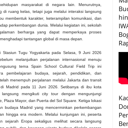
kehidupan masyarakat di negara lain. Menurutnya,
Bu
di ruang kelas, tetapi juga melalui interaksi langsung
hin
u membentuk karakter, keterampilan komunikasi, dan
IW
adap perkembangan dunia. Melalui kegiatan ini, sekolah
galaman berharga yang dapat memperkaya proses
Bog
 menghadapi tantangan global di masa depan.
Rap
i Stasiun Tugu Yogyakarta pada Selasa, 9 Juni 2026
belum melanjutkan perjalanan internasional menuju
gusung tema Spain School Cultural Field Trip ini
ra pembelajaran budaya, sejarah, pendidikan, dan
elah menempuh perjalanan melalui Jakarta dan transit
a di Madrid pada 11 Juni 2026. Setibanya di ibu kota
 langsung mengikuti city tour dengan mengunjungi
Kad
e, Plaza Mayor, dan Puerta del Sol Square. Ketiga lokasi
Do
dan budaya Madrid yang mencerminkan perkembangan
Pe
n hingga era modern. Melalui kunjungan ini, peserta
 sejarah Eropa sekaligus melihat secara langsung
Be