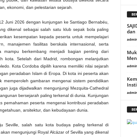
g publik, dan kawasan wisata budaya dikelola secara
n, ekonomi, dan pelestarian sejarah.
BE
12 Juni 2026 dengan kunjungan ke Santiago Bernabéu,
SAJI
ng dikenal sebagai salah satu klub sepak bola paling
dan
berikan kesempatan kepada peserta untuk mempelajari
admi
n, manajemen fasilitas berskala internasional, serta
aga mampu berkembang menjadi bagian penting dari
Mukt
Men
h kota. Setelah dari Madrid, rombongan melanjutkan
edo. Kota Cordoba dipilih karena memiliki nilai sejarah
admi
an peradaban Islam di Eropa. Di kota ini peserta akan
Kem
tuk memperoleh gambaran mengenai sistem pendidikan
Inst
bongan juga dijadwalkan mengunjungi Mezquita-Cathedral
admi
angunan bersejarah paling terkenal di dunia. Kunjungan
as pemahaman peserta mengenai kontribusi peradaban
BE
getahuan, arsitektur, dan kebudayaan dunia.
u Seville, salah satu kota budaya paling terkenal di
 akan mengunjungi Royal Alcázar of Sevilla yang dikenal