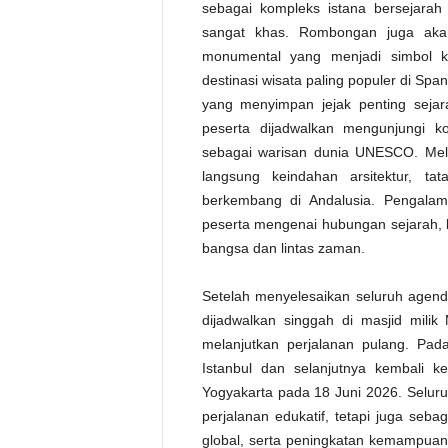
sebagai kompleks istana bersejara
sangat khas. Rombongan juga aka
monumental yang menjadi simbol ke
destinasi wisata paling populer di Spa
yang menyimpan jejak penting seja
peserta dijadwalkan mengunjungi k
sebagai warisan dunia UNESCO. Melal
langsung keindahan arsitektur, t
berkembang di Andalusia. Pengal
peserta mengenai hubungan sejarah, 
bangsa dan lintas zaman.
Setelah menyelesaikan seluruh agen
dijadwalkan singgah di masjid mil
melanjutkan perjalanan pulang. Pad
Istanbul dan selanjutnya kembali k
Yogyakarta pada 18 Juni 2026. Seluru
perjalanan edukatif, tetapi juga se
global, serta peningkatan kemampuan 