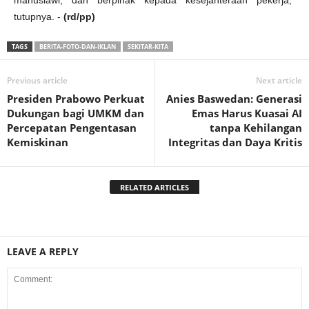
manusiawi, dan berpihak kepada kesejahteraan pekerja,”
tutupnya. -
(rd/pp)
TAGS
BERITA-FOTO-DAN-IKLAN
SEKITAR-KITA
Previous article
Next article
Presiden Prabowo Perkuat
Anies Baswedan: Generasi
Dukungan bagi UMKM dan
Emas Harus Kuasai AI
Percepatan Pengentasan
tanpa Kehilangan
Kemiskinan
Integritas dan Daya Kritis
RELATED ARTICLES
LEAVE A REPLY