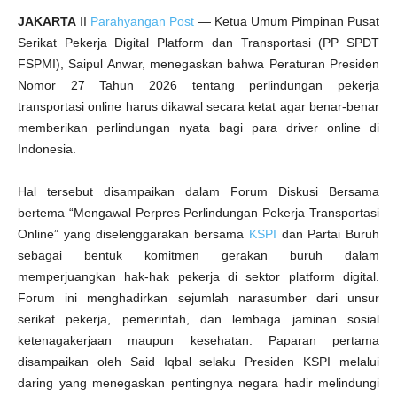
D
r
JAKARTA
II
Parahyangan Post
— Ketua Umum Pimpinan Pusat
i
v
Serikat Pekerja Digital Platform dan Transportasi (PP SPDT
e
r
FSPMI), Saipul Anwar, menegaskan bahwa Peraturan Presiden
O
n
Nomor 27 Tahun 2026 tentang perlindungan pekerja
l
i
transportasi online harus dikawal secara ketat agar benar-benar
n
memberikan perlindungan nyata bagi para driver online di
e
Indonesia.
Hal tersebut disampaikan dalam Forum Diskusi Bersama
bertema “Mengawal Perpres Perlindungan Pekerja Transportasi
Online” yang diselenggarakan bersama
KSPI
dan Partai Buruh
sebagai bentuk komitmen gerakan buruh dalam
memperjuangkan hak-hak pekerja di sektor platform digital.
Forum ini menghadirkan sejumlah narasumber dari unsur
serikat pekerja, pemerintah, dan lembaga jaminan sosial
ketenagakerjaan maupun kesehatan. Paparan pertama
disampaikan oleh Said Iqbal selaku Presiden KSPI melalui
daring yang menegaskan pentingnya negara hadir melindungi