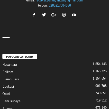
email:
redaksi.parahyangan@gmail.com
telpon:
6285217084656
POPULAR CATEGORY
1,554,143
Nusantara
1,166,726
Polkam
1,154,554
Siaran Pers
991,798
Edukasi
740,851
Opini
719,312
Seni Budaya
673,149
Agama