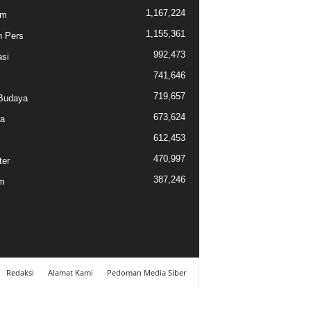
1,167,224
am
1,155,361
n Pers
992,473
si
741,646
719,657
Budaya
673,624
a
612,453
470,997
ter
387,246
m
Redaksi
Alamat Kami
Pedoman Media Siber