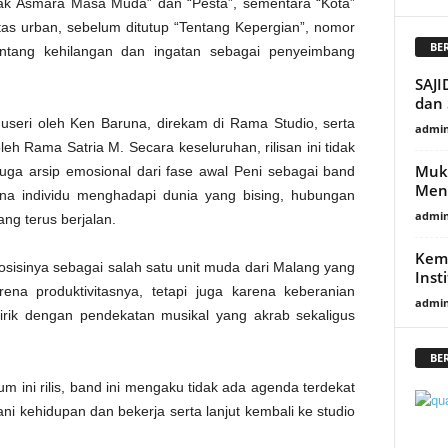
lak Asmara Masa Muda” dan “Pesta”, sementara “Kota”
itas urban, sebelum ditutup “Tentang Kepergian”, nomor
BE
tentang kehilangan dan ingatan sebagai penyeimbang
SAJI
dan
oduseri oleh Ken Baruna, direkam di Rama Studio, serta
admi
eh Rama Satria M. Secara keseluruhan, rilisan ini tidak
Mukt
 juga arsip emosional dari fase awal Peni sebagai band
Men
ana individu menghadapi dunia yang bising, hubungan
admi
ng terus berjalan.
Kem
osisinya sebagai salah satu unit muda dari Malang yang
Inst
rena produktivitasnya, tetapi juga karena keberanian
admi
irik dengan pendekatan musikal yang akrab sekaligus
BE
m ini rilis, band ini mengaku tidak ada agenda terdekat
ni kehidupan dan bekerja serta lanjut kembali ke studio