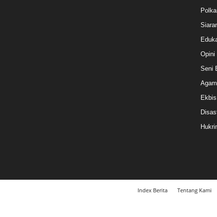
Polk
Siara
Eduka
Opini
Seni 
Agam
Ekbis
Disas
Hukri
Index Berita
Tentang Kami