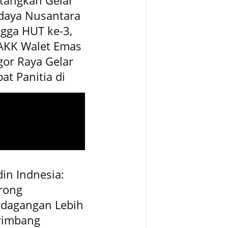
daya Nusantara
gga HUT ke-3,
AKK Walet Emas
or Raya Gelar
at Panitia di
in Indnesia:
rong
rdagangan Lebih
rimbang