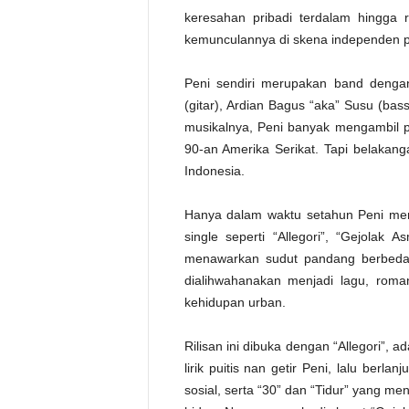
keresahan pribadi terdalam hingga r
kemunculannya di skena independen p
Peni sendiri merupakan band dengan 
(gitar), Ardian Bagus “aka” Susu (bas
musikalnya, Peni banyak mengambil p
90-an Amerika Serikat. Tapi belakan
Indonesia.
Hanya dalam waktu setahun Peni menu
single seperti “Allegori”, “Gejola
menawarkan sudut pandang berbeda 
dialihwahanakan menjadi lagu, rom
kehidupan urban.
Rilisan ini dibuka dengan “Allegori”, 
lirik puitis nan getir Peni, lalu ber
sosial, serta “30” dan “Tidur” yang me