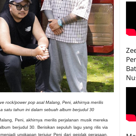
Ze
Pe
Bat
Nu
ive rock/power pop asal Malang, Peni, akhirnya merilis
a satu tahun ini dalam sebuah album berjudul 30
Malang, Peni, akhirnya merilis perjalanan musik mereka
bum berjudul 30. Berisikan sepuluh lagu yang rilis via
Ma
 menjadi ungkapan terjujur Peni dari gejolak perasaan,