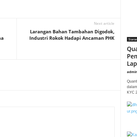
Next article
Larangan Bahan Tambahan Digodok,
ma
Industri Rokok Hadapi Ancaman PHK
Siara
Qua
Pem
Lap
admi
Quant
dalam
KYC 20