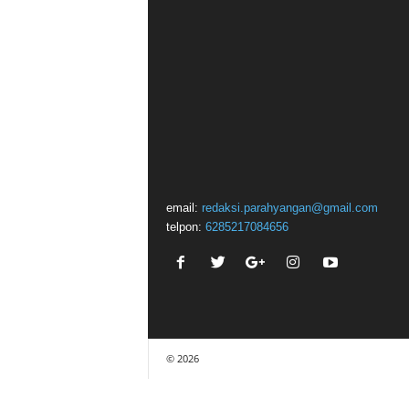
email:
redaksi.parahyangan@gmail.com
telpon:
6285217084656
© 2026