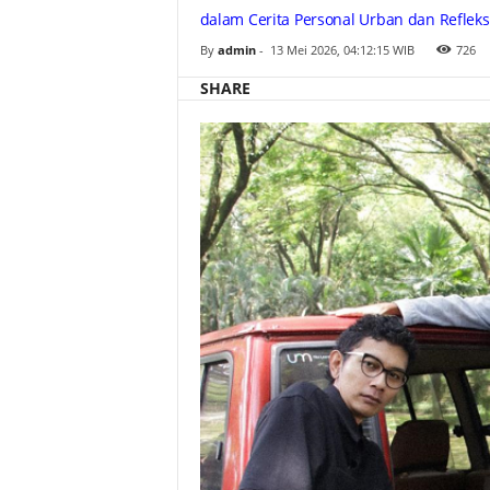
g
dalam Cerita Personal Urban dan Refleks
k
u
By
admin
-
13 Mei 2026, 04:12:15 WIB
726
m
T
a
SHARE
h
u
n
-
T
a
h
u
n
P
e
r
t
a
m
a