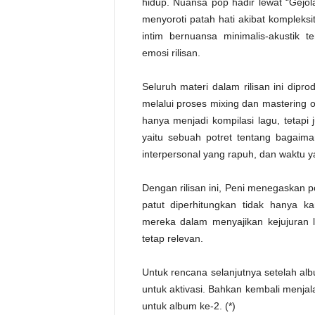
hidup. Nuansa pop hadir lewat “Gejo
menyoroti patah hati akibat kompleks
intim bernuansa minimalis-akustik 
emosi rilisan.
Seluruh materi dalam rilisan ini dipr
melalui proses mixing dan mastering ol
hanya menjadi kompilasi lagu, tetapi
yaitu sebuah potret tentang bagaim
interpersonal yang rapuh, dan waktu ya
Dengan rilisan ini, Peni menegaskan p
patut diperhitungkan tidak hanya ka
mereka dalam menyajikan kejujuran l
tetap relevan.
Untuk rencana selanjutnya setelah albu
untuk aktivasi. Bahkan kembali menjala
untuk album ke-2. (*)