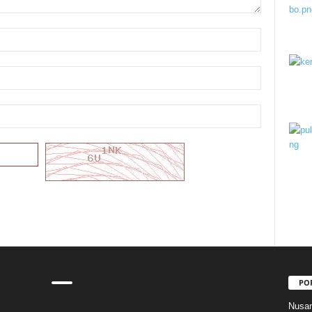
PO
Nusan