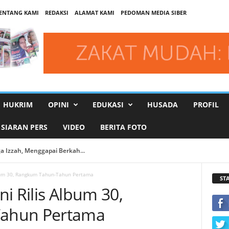
ENTANG KAMI
REDAKSI
ALAMAT KAMI
PEDOMAN MEDIA SIBER
HUKRIM
OPINI
EDUKASI
HUSADA
PROFIL
SIARAN PERS
VIDEO
BERITA FOTO
 Izzah, Menggapai Berkah...
vernment Institutions Award 2026...
lbum 30, Rangkum Tahun-Tahun Pertama
ST
i Rilis Album 30,
ahun Pertama