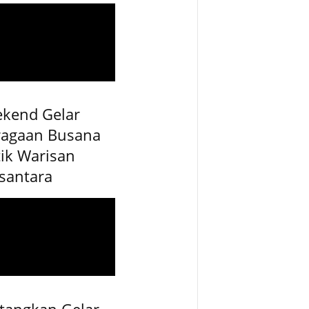
ekend Gelar
ragaan Busana
ik Warisan
santara
tangkan Gelar