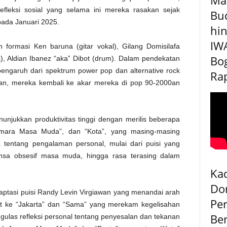
efleksi sosial yang selama ini mereka rasakan sejak
Bu
ada Januari 2025.
hin
IW
formasi Ken baruna (gitar vokal), Gilang Domisilafa
Bog
s), Aldian Ibanez “aka” Dibot (drum). Dalam pendekatan
engaruh dari spektrum power pop dan alternative rock
Rap
gan, mereka kembali ke akar mereka di pop 90-2000an
njukkan produktivitas tinggi dengan merilis beberapa
k Asmara Masa Muda”, dan “Kota”, yang masing-masing
tentang pengalaman personal, mulai dari puisi yang
ansa obsesif masa muda, hingga rasa terasing dalam
Kad
Do
adaptasi puisi Randy Levin Virgiawan yang menandai arah
Pe
lanjut ke “Jakarta” dan “Sama” yang merekam kegelisahan
Be
ngulas refleksi personal tentang penyesalan dan tekanan