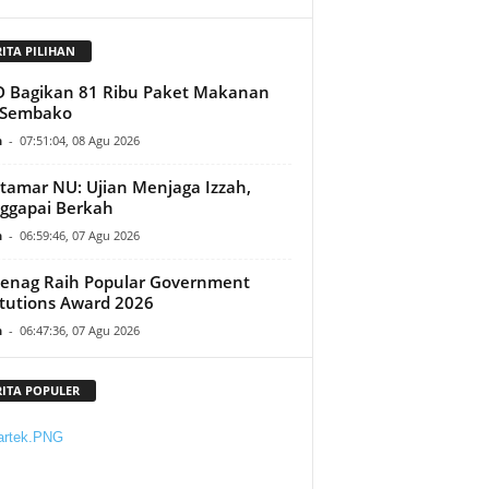
RITA PILIHAN
D Bagikan 81 Ribu Paket Makanan
 Sembako
n
-
07:51:04, 08 Agu 2026
amar NU: Ujian Menjaga Izzah,
ggapai Berkah
n
-
06:59:46, 07 Agu 2026
enag Raih Popular Government
itutions Award 2026
n
-
06:47:36, 07 Agu 2026
RITA POPULER