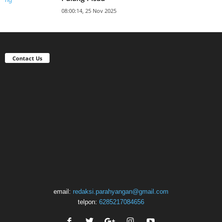
08:00:14, 25 Nov 2025
Contact Us
email:
redaksi.parahyangan@gmail.com
telpon:
6285217084656