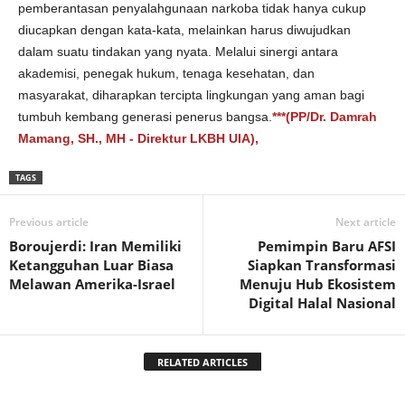
pemberantasan penyalahgunaan narkoba tidak hanya cukup
diucapkan dengan kata-kata, melainkan harus diwujudkan
dalam suatu tindakan yang nyata. Melalui sinergi antara
akademisi, penegak hukum, tenaga kesehatan, dan
masyarakat, diharapkan tercipta lingkungan yang aman bagi
tumbuh kembang generasi penerus bangsa.
***(PP/Dr. Damrah
Mamang, SH., MH - Direktur LKBH UIA),
TAGS
Previous article
Next article
Boroujerdi: Iran Memiliki
Pemimpin Baru AFSI
Ketangguhan Luar Biasa
Siapkan Transformasi
Melawan Amerika-Israel
Menuju Hub Ekosistem
Digital Halal Nasional
RELATED ARTICLES