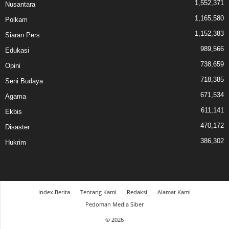
1,552,371
Nusantara
1,165,580
Polkam
1,152,383
Siaran Pers
989,566
Edukasi
738,659
Opini
718,385
Seni Budaya
671,534
Agama
611,141
Ekbis
470,172
Disaster
386,302
Hukrim
Index Berita
Tentang Kami
Redaksi
Alamat Kami
Pedoman Media Siber
© 2026