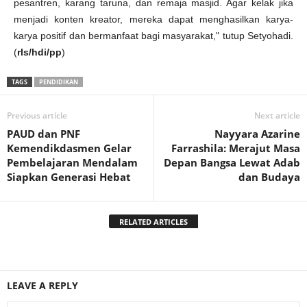
pesantren, karang taruna, dan remaja masjid. Agar kelak jika
menjadi konten kreator, mereka dapat menghasilkan karya-
karya positif dan bermanfaat bagi masyarakat," tutup Setyohadi.
(
rls/hdi/pp
)
TAGS
PENDIDIKAN
Previous article
Next article
PAUD dan PNF
Nayyara Azarine
Kemendikdasmen Gelar
Farrashila: Merajut Masa
Pembelajaran Mendalam
Depan Bangsa Lewat Adab
Siapkan Generasi Hebat
dan Budaya
RELATED ARTICLES
LEAVE A REPLY