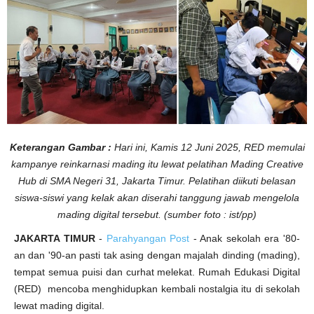
h
Keterangan Gambar :
Hari ini, Kamis 12 Juni 2025, RED memulai
kampanye reinkarnasi mading itu lewat pelatihan Mading Creative
Hub di SMA Negeri 31, Jakarta Timur. Pelatihan diikuti belasan
siswa-siswi yang kelak akan diserahi tanggung jawab mengelola
mading digital tersebut. (sumber foto : ist/pp)
JAKARTA TIMUR
-
Parahyangan Post
- Anak sekolah era '80-
an dan '90-an pasti tak asing dengan majalah dinding (mading),
tempat semua puisi dan curhat melekat. Rumah Edukasi Digital
(RED) mencoba menghidupkan kembali nostalgia itu di sekolah
lewat mading digital.