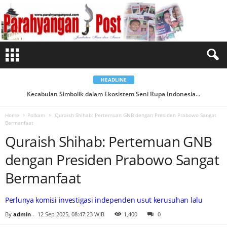
Q
u
r
a
i
s
h
S
h
i
h
a
HEADLINE
b
:
Kecabulan Simbolik dalam Ekosistem Seni Rupa Indonesia...
P
e
r
Home
Polkam
Quraish Shihab: Pertemuan GNB dengan Presiden Prabowo Sangat
t
Bermanfaat
e
m
Quraish Shihab: Pertemuan GNB
u
a
n
dengan Presiden Prabowo Sangat
G
N
B
Bermanfaat
d
e
n
g
Perlunya komisi investigasi independen usut kerusuhan lalu
a
n
By
admin
-
12 Sep 2025, 08:47:23 WIB
1,400
0
P
r