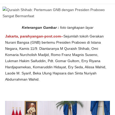
e
s
i
d
e
n
P
r
Keterangan Gambar :
foto tangkapan layar
a
b
o
Jakarta, parahyangan-post.com--
Sejumlah tokoh Gerakan
w
o
Nurani Bangsa (GNB) bertemu Presiden Prabowo di Istana
S
Negara, Kamis 11/9. Diantaranya M Quraish Shihab, Omi
a
n
Komaria Nurcholish Madjid, Romo Franz Magnis Suseno,
g
a
Lukman Hakim Saifuddin, Pdt. Gomar Gultom, Erry Riyana
t
B
Hardjapamekas, Komaruddin Hidayat, Ery Seda, Alissa Wahid,
e
r
Laode M. Syarif, Beka Ulung Hapsara dan Sinta Nuriyah
m
a
Abdurrahman Wahid.
n
f
a
a
t