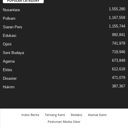
POPULAR CATEGORY
1,555,280
Nusantara
1,167,559
Polkam
1,155,744
Siaran Pers
992,841
Edukasi
741,979
Opini
719,946
Seni Budaya
673,849
Agama
612,618
Ekbis
471,079
Disaster
387,367
Hukrim
Index Berita
Tentang Kami
Redaksi
Alamat Kami
Pedoman Media Siber