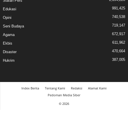
Siaran Pers
991,425
Edukasi
740,538
Opini
719,147
Seni Budaya
672,917
Agama
611,962
Ekbis
470,664
Disaster
387,005
Hukrim
Index Berita
Tentang Kami
Redaksi
Alamat Kami
Pedoman Media Siber
© 2026