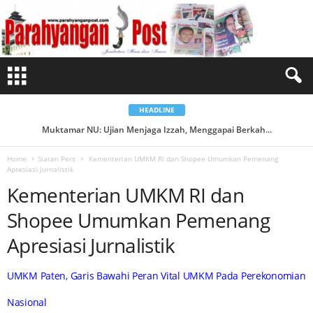
K
e
m
e
n
t
e
r
i
a
n
U
HEADLINE
M
K
Muktamar NU: Ujian Menjaga Izzah, Menggapai Berkah...
Kemenag Raih Popular Government Institutions Award 2026...
M
R
I
Home
Siaran Pers
Kementerian UMKM RI dan Shopee Umumkan Pemenang
d
Apresiasi Jurnalistik
a
n
Kementerian UMKM RI dan
S
h
o
Shopee Umumkan Pemenang
p
e
e
Apresiasi Jurnalistik
U
m
u
m
UMKM Paten, Garis Bawahi Peran Vital UMKM Pada Perekonomian
k
a
n
Nasional
P