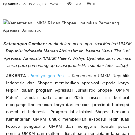
e
By
admin
-
25 Jun 2025, 13:51:52 WIB
1,268
0
m
e
n
a
n
g
A
p
r
e
Keterangan Gambar :
Hadir dalam acara apresiasi Menteri UMKM
s
i
Republik Indonesia Maman Abdurahman, beserta Ketua Tim Juri
a
s
Apresiasi Jurnalistik ‘UMKM Paten’, Wahyu Dyatmika dan nominasi
i
J
serta para pemenang apresiasi jurnalistik. (sumber foto : ist/pp)
u
r
JAKARTA
-
Parahyangan Post
- Kementerian UMKM Republik
n
a
Indonesia dan Shopee memberikan apresiasi kepada karya
l
i
terpilih dalam program Apresiasi Jurnalistik Shopee ‘UMKM
s
t
Paten’.
Dimulai pada Januari 2025, inisiatif ini berhasil
i
k
mengumpulkan ratusan karya dari ratusan jurnalis di berbagai
daerah di Indonesia. Program ini diinisiasi Shopee bersama
Kementerian UMKM untuk memberikan eksposur lebih luas
kepada pengusaha UMKM dan menggaris bawahi peran
penting UMKM dan platform digital pada penciptaan lapangan