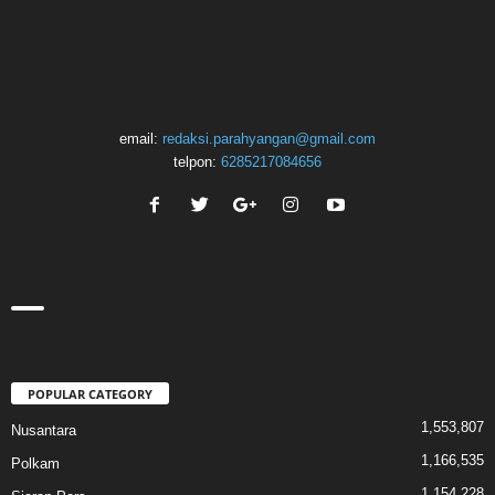
email:
redaksi.parahyangan@gmail.com
telpon:
6285217084656
POPULAR CATEGORY
1,553,807
Nusantara
1,166,535
Polkam
1,154,228