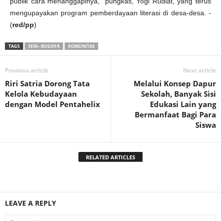
publik cara menanggapinya,” pungkas, Yogi Rudiat, yang terus
mengupayakan program pemberdayaan literasi di desa-desa. -
(
red/pp
)
TAGS
SENI--BUDAYA
KOMUNITAS
Previous article
Next article
Riri Satria Dorong Tata
Melalui Konsep Dapur
Kelola Kebudayaan
Sekolah, Banyak Sisi
dengan Model Pentahelix
Edukasi Lain yang
Bermanfaat Bagi Para
Siswa
RELATED ARTICLES
LEAVE A REPLY