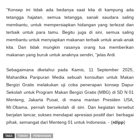
“Konsep ini tidak ada bedanya saat kita di kampung ada
tetangga hajatan, semua tetangga, sanak saudara saling
membantu, untuk mempersiapkan hidangan yang terlezat dan
terbaik untuk para tamu. Begitu juga di sini, semua saling
membantu untuk menyiapkan makanan terbaik untuk anak-anak
kita. Dan tidak mungkin rasanya orang tua memberikan
makanan yang buruk untuk anaknya sendiri, “jelas Ardi.
Sebagaimana dketahui pada Kamis, 11 September 2025,
Mahardika Paripuran Media sebuah konsultan untuk Makan
Bergizi Gratis melakukan uji coba penerapan konsep Dapur
Sekolah untuk Program Makan Bergizi Gratis (MBG) di SD N 01
Menteng, Jakarta Pusat, di mana mantan Presiden USA,
Mr.Obama, pernah bersekolah di sini. Dan kegiatan tersebut
berjalan lancar, sukses mendapat apresiasi positif dari berbagai
pihak, semangat dari Menteng 01 untuk Indonesia. - (
rd/pp
)
TAGS
TOKOH
PENDIDIKAN