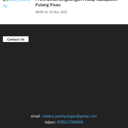
Pulang Pisau
08:00:14, 25 Nov 2025
Contact Us
email:
redaksi.parahyangan@gmail.com
telpon:
6285217084656