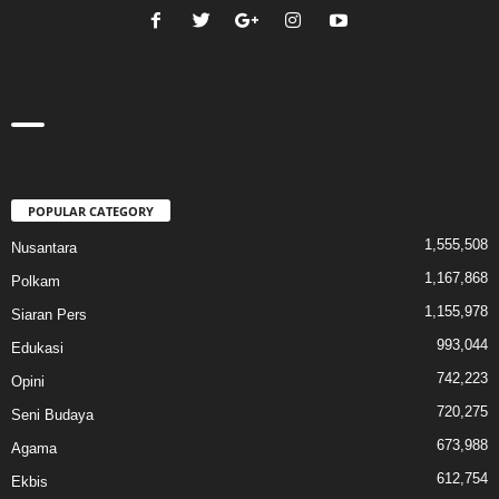
POPULAR CATEGORY
1,555,508
Nusantara
1,167,868
Polkam
1,155,978
Siaran Pers
993,044
Edukasi
742,223
Opini
720,275
Seni Budaya
673,988
Agama
612,754
Ekbis