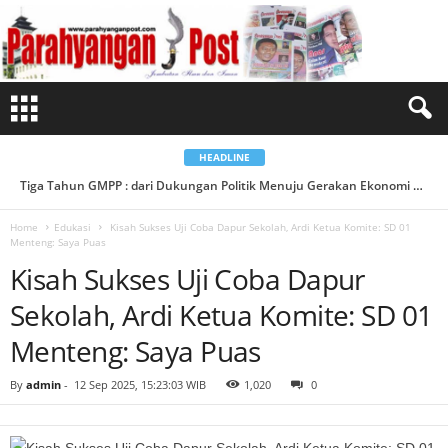
K
i
s
a
h
S
u
k
s
e
s
U
HEADLINE
j
i
Tiga Tahun GMPP : dari Dukungan Politik Menuju Gerakan Ekonomi Berbasis Desa...
C
o
b
Home
Edukasi
Kisah Sukses Uji Coba Dapur Sekolah, Ardi Ketua Komite: SD 01
a
Menteng: Saya Puas
D
a
Kisah Sukses Uji Coba Dapur
p
u
r
Sekolah, Ardi Ketua Komite: SD 01
S
e
k
Menteng: Saya Puas
o
l
a
By
admin
-
12 Sep 2025, 15:23:03 WIB
1,020
0
h
,
A
r
d