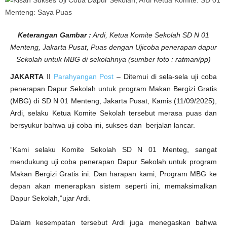
i
K
e
t
u
Keterangan Gambar :
Ardi, Ketua Komite Sekolah SD N 01
a
K
Menteng, Jakarta Pusat, Puas dengan Ujicoba penerapan dapur
o
m
Sekolah untuk MBG di sekolahnya (sumber foto : ratman/pp)
i
t
e
JAKARTA
II
Parahyangan Post
– Ditemui di sela-sela uji coba
:
penerapan Dapur Sekolah untuk program Makan Bergizi Gratis
S
D
(MBG) di SD N 01 Menteng, Jakarta Pusat, Kamis (11/09/2025),
0
1
Ardi, selaku Ketua Komite Sekolah tersebut merasa puas dan
M
e
bersyukur bahwa uji coba ini, sukses dan berjalan lancar.
n
t
e
n
“Kami selaku Komite Sekolah SD N 01 Menteg, sangat
g
mendukung uji coba penerapan Dapur Sekolah untuk program
:
S
Makan Bergizi Gratis ini. Dan harapan kami, Program MBG ke
a
y
depan akan menerapkan sistem seperti ini, memaksimalkan
a
P
Dapur Sekolah,”ujar Ardi.
u
a
s
Dalam kesempatan tersebut Ardi juga menegaskan bahwa