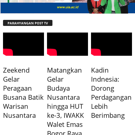
PARAHYANGAN POST TV
Zeekend
Matangkan
Kadin
Gelar
Gelar
Indnesia:
Peragaan
Budaya
Dorong
Busana Batik
Nusantara
Perdagangan
Warisan
hingga HUT
Lebih
Nusantara
ke-3, IWAKK
Berimbang
Walet Emas
Bogor Raya