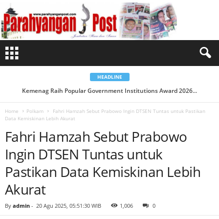
F
a
h
r
i
H
a
m
z
a
h
S
HEADLINE
e
b
Kemenag Raih Popular Government Institutions Award 2026...
u
t
P
Home
Polkam
Fahri Hamzah Sebut Prabowo Ingin DTSEN Tuntas untuk Pastikan
r
Data Kemiskinan Lebih Akurat
a
b
Fahri Hamzah Sebut Prabowo
o
w
o
Ingin DTSEN Tuntas untuk
I
n
g
Pastikan Data Kemiskinan Lebih
i
n
Akurat
D
T
S
E
By
admin
-
20 Agu 2025, 05:51:30 WIB
1,006
0
N
T