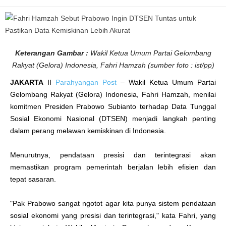
u
n
t
a
s
u
n
t
Keterangan Gambar :
Wakil Ketua Umum Partai Gelombang
u
k
Rakyat (Gelora) Indonesia, Fahri Hamzah (sumber foto : ist/pp)
P
a
JAKARTA
II
Parahyangan Post
– Wakil Ketua Umum Partai
s
t
Gelombang Rakyat (Gelora) Indonesia, Fahri Hamzah, menilai
i
k
komitmen Presiden Prabowo Subianto terhadap Data Tunggal
a
n
Sosial Ekonomi Nasional (DTSEN) menjadi langkah penting
D
a
dalam perang melawan kemiskinan di Indonesia.
t
a
K
e
Menurutnya, pendataan presisi dan terintegrasi akan
m
memastikan program pemerintah berjalan lebih efisien dan
i
s
tepat sasaran.
k
i
n
a
"Pak Prabowo sangat ngotot agar kita punya sistem pendataan
n
L
sosial ekonomi yang presisi dan terintegrasi," kata Fahri, yang
e