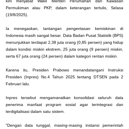
b
kini menjabat Wakil Menteri Perumahan dan Kawasan
i
Permukiman atau PKP, dalam keterangan tertulis, Selasa
h
A
(19/8/2025).
k
u
r
a
Ia menegaskan, tantangan pengentasan kemiskinan di
t
Indonesia masih sangat besar. Data Badan Pusat Statistik (BPS)
menunjukkan terdapat 2,38 juta orang (0,85 persen) yang hidup
dalam kondisi miskin ekstrem, 25 juta orang (9 persen) miskin,
serta 67 juta orang (24 persen) dalam kategori rentan miskin.
Karena itu, Presiden Prabowo menandatangani Instruksi
Presiden (Inpres) No.4 Tahun 2025 tentang DTSEN pada 2
Februari lalu.
Inpres tersebut mengamanatkan konsolidasi seluruh data
penerima manfaat program sosial agar terintegrasi dan
terdigitalisasi dalam satu sistem.
"Dengan data tunggal, masing-masing instansi pemerintah