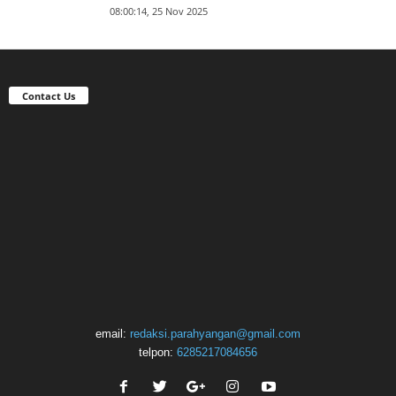
08:00:14, 25 Nov 2025
Contact Us
email:
redaksi.parahyangan@gmail.com
telpon:
6285217084656