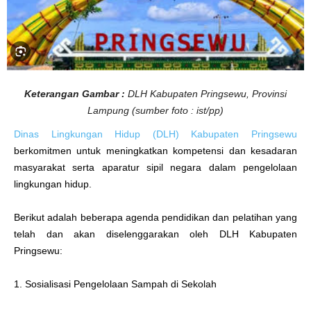
u
p
a
t
e
n
P
r
i
n
Keterangan Gambar :
DLH Kabupaten Pringsewu, Provinsi
g
s
Lampung (sumber foto : ist/pp)
e
w
u
Dinas Lingkungan Hidup (DLH) Kabupaten Pringsewu
berkomitmen untuk meningkatkan kompetensi dan kesadaran
masyarakat serta aparatur sipil negara dalam pengelolaan
lingkungan hidup.
Berikut adalah beberapa agenda pendidikan dan pelatihan yang
telah dan akan diselenggarakan oleh DLH Kabupaten
Pringsewu:
1. Sosialisasi Pengelolaan Sampah di Sekolah