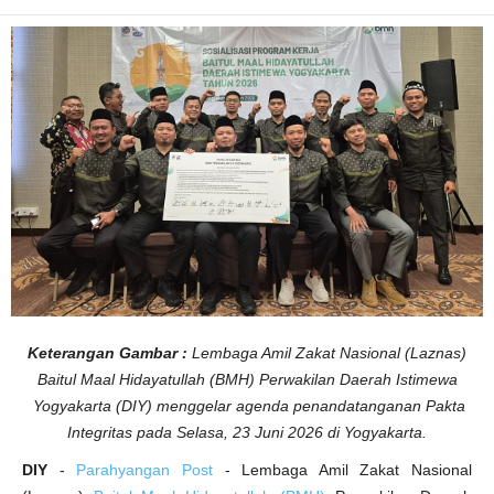
e
l
a
r
P
e
n
a
n
d
a
t
a
n
g
a
n
a
n
P
a
k
t
a
I
Keterangan Gambar :
Lembaga Amil Zakat Nasional (Laznas)
n
Baitul Maal Hidayatullah (BMH) Perwakilan Daerah Istimewa
t
e
Yogyakarta (DIY) menggelar agenda penandatanganan Pakta
g
r
Integritas pada Selasa, 23 Juni 2026 di Yogyakarta.
i
t
a
DIY
-
Parahyangan Post
- Lembaga Amil Zakat Nasional
s