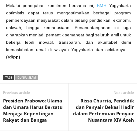
Melalui peneguhan komitmen bersama ini,
BMH
Yogyakarta
optimistis dapat terus mengoptimalkan berbagai program
pemberdayaan masyarakat dalam bidang pendidikan, ekonomi,
dakwah, hingga kemanusiaan. Penandatanganan ini juga
diharapkan menjadi pemantik semangat bagi seluruh amil untuk
bekerja lebih inovatif, transparan, dan akuntabel demi
kemaslahatan umat di wilayah Yogyakarta dan sekitarnya. -
(rd/pp)
TAGS
DUNIA-ISLAM
Previous article
Next article
Presiden Prabowo: Ulama
Rissa Churria, Pendidik
dan Umara Harus Bersatu
dan Penyair Bekasi Hadir
Menjaga Kepentingan
dalam Pertemuan Penyair
Rakyat dan Bangsa
Nusantara XIV Aceh