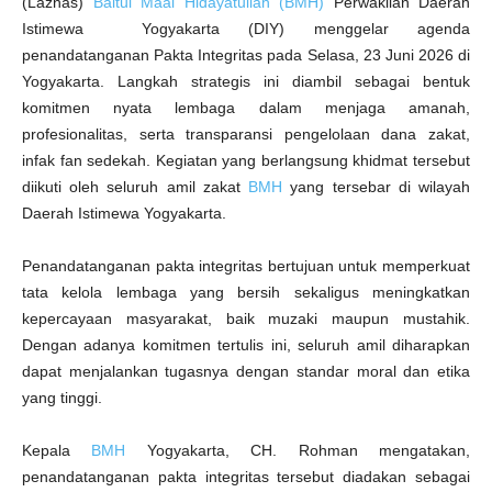
S
(Laznas)
Baitul Maal Hidayatullah (BMH)
Perwakilan Daerah
e
Istimewa Yogyakarta (DIY) menggelar agenda
l
u
penandatanganan Pakta Integritas pada Selasa, 23 Juni 2026 di
r
u
Yogyakarta. Langkah strategis ini diambil sebagai bentuk
h
A
komitmen nyata lembaga dalam menjaga amanah,
m
i
profesionalitas, serta transparansi pengelolaan dana zakat,
l
infak fan sedekah. Kegiatan yang berlangsung khidmat tersebut
diikuti oleh seluruh amil zakat
BMH
yang tersebar di wilayah
Daerah Istimewa Yogyakarta.
Penandatanganan pakta integritas bertujuan untuk memperkuat
tata kelola lembaga yang bersih sekaligus meningkatkan
kepercayaan masyarakat, baik muzaki maupun mustahik.
Dengan adanya komitmen tertulis ini, seluruh amil diharapkan
dapat menjalankan tugasnya dengan standar moral dan etika
yang tinggi.
Kepala
BMH
Yogyakarta, CH. Rohman mengatakan,
penandatanganan pakta integritas tersebut diadakan sebagai