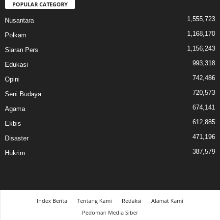
POPULAR CATEGORY
1,555,723
Nusantara
1,168,170
Polkam
1,156,243
Siaran Pers
993,318
Edukasi
742,486
Opini
720,573
Seni Budaya
674,141
Agama
612,885
Ekbis
471,196
Disaster
387,579
Hukrim
Index Berita
Tentang Kami
Redaksi
Alamat Kami
Pedoman Media Siber