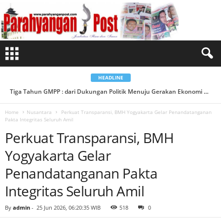
P
e
r
k
u
a
t
T
r
a
n
s
HEADLINE
p
a
Siap-siap! BOS Madrasah dan BOP RA Tahap II Segera Cair...
Tiga Tahun GMPP : dari Dukungan Politik Menuju Gerakan Ekonomi Berbasis Desa...
r
a
n
Home
Nusantara
Perkuat Transparansi, BMH Yogyakarta Gelar Penandatanganan
s
Pakta Integritas Seluruh Amil
i
,
Perkuat Transparansi, BMH
B
M
H
Yogyakarta Gelar
Y
o
g
Penandatanganan Pakta
y
a
Integritas Seluruh Amil
k
a
r
t
By
admin
-
25 Jun 2026, 06:20:35 WIB
518
0
a
G