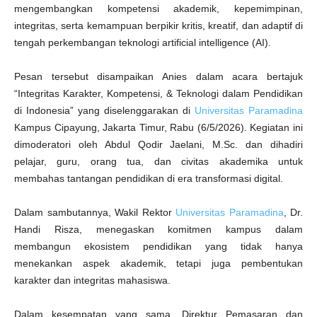
a
mengembangkan kompetensi akademik, kepemimpinan,
y
a
integritas, serta kemampuan berpikir kritis, kreatif, dan adaptif di
K
r
tengah perkembangan teknologi artificial intelligence (AI).
i
t
i
s
Pesan tersebut disampaikan Anies dalam acara bertajuk
“Integritas Karakter, Kompetensi, & Teknologi dalam Pendidikan
di Indonesia” yang diselenggarakan di
Universitas Paramadina
Kampus Cipayung, Jakarta Timur, Rabu (6/5/2026). Kegiatan ini
dimoderatori oleh Abdul Qodir Jaelani, M.Sc. dan dihadiri
pelajar, guru, orang tua, dan civitas akademika untuk
membahas tantangan pendidikan di era transformasi digital.
Dalam sambutannya, Wakil Rektor
Universitas Paramadina
, Dr.
Handi Risza, menegaskan komitmen kampus dalam
membangun ekosistem pendidikan yang tidak hanya
menekankan aspek akademik, tetapi juga pembentukan
karakter dan integritas mahasiswa.
Dalam kesempatan yang sama, Direktur Pemasaran dan