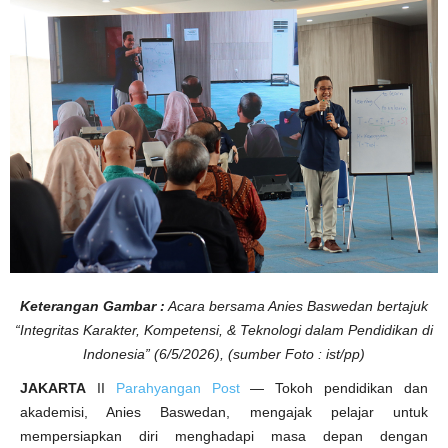
s
a
i
A
I
t
a
n
p
a
K
e
h
i
l
a
n
g
a
n
I
n
t
Keterangan Gambar :
Acara bersama Anies Baswedan bertajuk
e
g
“Integritas Karakter, Kompetensi, & Teknologi dalam Pendidikan di
r
i
Indonesia” (6/5/2026), (sumber Foto : ist/pp)
t
a
s
JAKARTA
II
Parahyangan Post
— Tokoh pendidikan dan
d
a
akademisi, Anies Baswedan, mengajak pelajar untuk
n
mempersiapkan diri menghadapi masa depan dengan
D