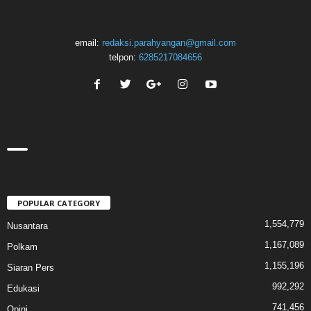
email:
redaksi.parahyangan@gmail.com
telpon:
6285217084656
POPULAR CATEGORY
1,554,779
Nusantara
1,167,089
Polkam
1,155,196
Siaran Pers
992,292
Edukasi
741,456
Opini