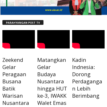
PARAHYANGAN POST TV
Zeekend
Matangkan
Kadin
Gelar
Gelar
Indnesia:
Peragaan
Budaya
Dorong
Busana
Nusantara
Perdaganga
Batik
hingga HUT
n Lebih
Warisan
ke-3, IWAKK
Berimbang
Nusantara
Walet Emas