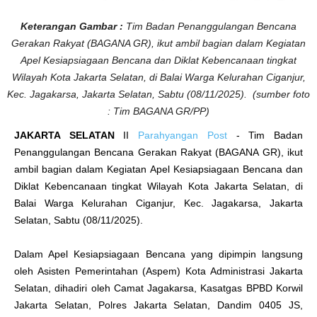
a
k
a
Keterangan Gambar :
Tim Badan Penanggulangan Bencana
r
t
Gerakan Rakyat (BAGANA GR), ikut ambil bagian dalam Kegiatan
a
S
Apel Kesiapsiagaan Bencana dan Diklat Kebencanaan tingkat
e
l
Wilayah Kota Jakarta Selatan, di Balai Warga Kelurahan Ciganjur,
a
t
Kec. Jagakarsa, Jakarta Selatan, Sabtu (08/11/2025). (sumber foto
a
: Tim BAGANA GR/PP)
n
JAKARTA SELATAN
II
Parahyangan Post
- Tim Badan
Penanggulangan Bencana Gerakan Rakyat (BAGANA GR), ikut
ambil bagian dalam Kegiatan Apel Kesiapsiagaan Bencana dan
Diklat Kebencanaan tingkat Wilayah Kota Jakarta Selatan, di
Balai Warga Kelurahan Ciganjur, Kec. Jagakarsa, Jakarta
Selatan, Sabtu (08/11/2025).
Dalam Apel Kesiapsiagaan Bencana yang dipimpin langsung
oleh Asisten Pemerintahan (Aspem) Kota Administrasi Jakarta
Selatan, dihadiri oleh Camat Jagakarsa, Kasatgas BPBD Korwil
Jakarta Selatan, Polres Jakarta Selatan, Dandim 0405 JS,