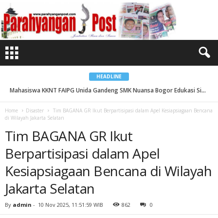
T
i
m
B
A
G
A
N
A
G
R
I
HEADLINE
k
u
Mahasiswa KKNT FAIPG Unida Gandeng SMK Nuansa Bogor Edukasi Siswa Lewat Seminar Literasi Digital...
t
B
e
Home
Disaster
Tim BAGANA GR Ikut Berpartisipasi dalam Apel Kesiapsiagaan Bencana
r
di Wilayah Jakarta Selatan
p
a
Tim BAGANA GR Ikut
r
t
i
Berpartisipasi dalam Apel
s
i
p
Kesiapsiagaan Bencana di Wilayah
a
s
Jakarta Selatan
i
d
a
l
By
admin
-
10 Nov 2025, 11:51:59 WIB
862
0
a
m