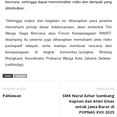
bencana, sehingga dapat meminimalisir risiko dan dampak yang
ditimbulkan.
“Sehingga output dari kegiatan ini, diharapkan para peserta
memahami prinsip dasar kebencanaan, akan terbentuk Tim
Warga Siaga Bencana atau Forum Kesiapsiagaan RW/RT,
disamping itu peserta juga diharapkan memahami peta risiko
partisipatif wilayah, serta mampu membuat rencana aksi
kesiapsiagaan di tingkat komunitas,”pungkas Bintang
Mangkauk, Koordinator Prakarsa Warga Kota Jakarta Selatan.
(rat/tim/pp)
TAGS
DAERAH
Previous article
Next article
Pahlawan
SMK Nurul Azhar Sumbang
Kapten dan Atlet Emas
untuk Jawa Barat di
POPNAS XVII 2025