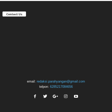
Contact Us
email:
redaksi.parahyangan@gmail.com
telpon:
6285217084656