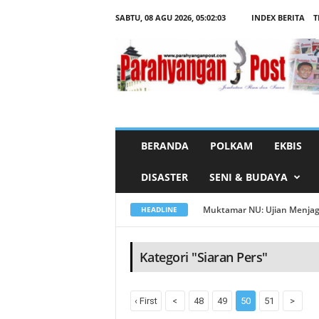
SABTU, 08 AGU 2026,
05:02:04
INDEX BERITA
T
B
e
r
i
t
a
K
a
t
e
g
o
r
BERANDA
POLKAM
EKBIS
i
S
i
DISASTER
SENI & BUDAYA
a
r
a
n
Muktamar NU: Ujian Menjaga
HEADLINE
P
e
r
s
Kategori "Siaran Pers"
‹ First
<
48
49
50
51
>