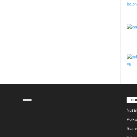
PO
Nusan
Polk
Siara