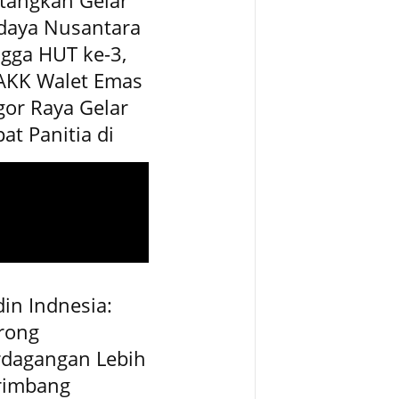
daya Nusantara
gga HUT ke-3,
AKK Walet Emas
or Raya Gelar
at Panitia di
in Indnesia:
rong
rdagangan Lebih
rimbang