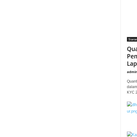
Siara
Qua
Pem
Lap
admi
Quant
dalam
KYC 20