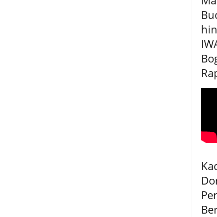
Bu
hin
IW
Bog
Rap
Kad
Do
Pe
Be