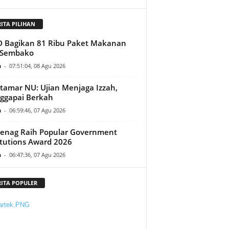
RITA PILIHAN
D Bagikan 81 Ribu Paket Makanan
 Sembako
n
-
07:51:04, 08 Agu 2026
amar NU: Ujian Menjaga Izzah,
ggapai Berkah
n
-
06:59:46, 07 Agu 2026
enag Raih Popular Government
itutions Award 2026
n
-
06:47:36, 07 Agu 2026
RITA POPULER