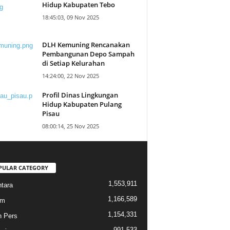
Hidup Kabupaten Tebo
18:45:03, 09 Nov 2025
DLH Kemuning Rencanakan
Pembangunan Depo Sampah
di Setiap Kelurahan
14:24:00, 22 Nov 2025
Profil Dinas Lingkungan
Hidup Kabupaten Pulang
Pisau
08:00:14, 25 Nov 2025
PULAR CATEGORY
1,553,911
tara
1,166,589
am
1,154,331
n Pers
991,533