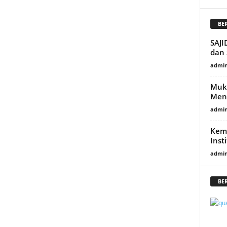
BE
SAJI
dan
admi
Mukt
Men
admi
Kem
Inst
admi
BE