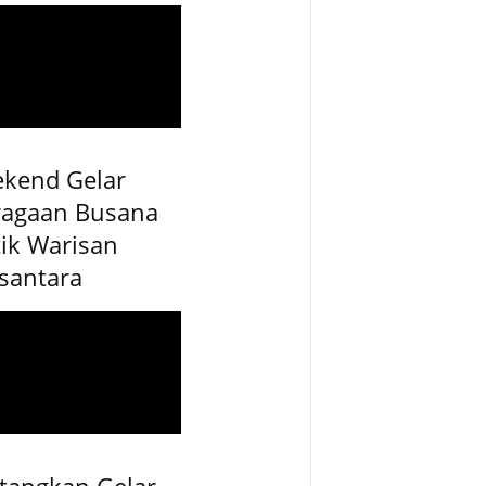
ekend Gelar
ragaan Busana
ik Warisan
santara
tangkan Gelar