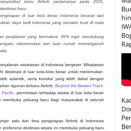
menyambut tamu Airbnb pertamanya pada 2025,
Bu
estinasi baru.
hin
nginapan di luar kota besar Indonesia berasal dari
kan daya tarik Indonesia yang semakin kuat di mata
IW
Bog
ari perjalanan yang bermakna: 95% ingin mendukung
Rap
engaku rekomendasi dari tuan rumah memengaruhi
ata.
perjalanan wisatawan di Indonesia bergeser. Wisatawan
jahi destinasi di luar kota-kota besar untuk menemukan
bih autentik, serta koneksi yang lebih dekat dengan
rkan laporan terbaru Airbnb,
Beyond the Beaten Track:
 Pacific
, permintaan terhadap wisata di luar kota besar
Kad
ni membuka peluang baru bagi masyarakat di seluruh
Do
Pe
ampir satu dari lima penginapan Airbnb di Indonesia
Be
an preferensi destinasi wisata ini membuka peluang baru