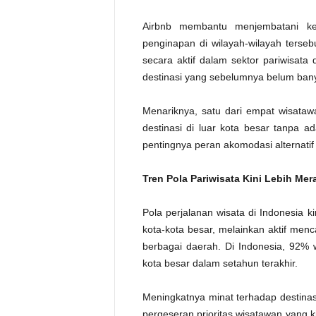
Airbnb membantu menjembatani ke
penginapan di wilayah-wilayah terseb
secara aktif dalam sektor pariwisata
destinasi yang sebelumnya belum bany
Menariknya, satu dari empat wisataw
destinasi di luar kota besar tanpa a
pentingnya peran akomodasi alternati
Tren Pola Pariwisata Kini Lebih Mer
Pola perjalanan wisata di Indonesia k
kota-kota besar, melainkan aktif me
berbagai daerah. Di Indonesia, 92% w
kota besar dalam setahun terakhir.
Meningkatnya minat terhadap destina
pergeseran prioritas wisatawan yang 