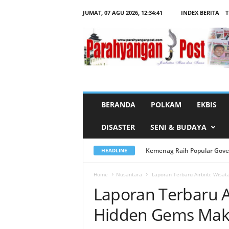
JUMAT, 07 AGU 2026,
12:34:42
INDEX BERITA
T
L
a
p
o
r
a
n
T
e
r
b
a
r
BERANDA
POLKAM
EKBIS
u
A
i
DISASTER
SENI & BUDAYA
r
b
n
b
Kemenag Raih Popular Governme
Tabayyun di Era Digital: MU
HEADLINE
:
W
i
s
Home
Nusantara
Laporan Terbaru Airbnb: Wisat
a
Laporan Terbaru A
t
a
k
Hidden Gems Maki
e
D
e
s