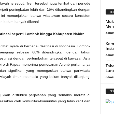
ah tersebut. Tren tersebut juga terlihat dari periode
rjadi peningkatan lebih dari 15% dibandingkan dengan
BE
ini menunjukkan bahwa wisatawan secara konsisten
Mukt
an belum banyak dikenal.
Men
admi
tinasi seperti Lombok hingga Kabupaten Nabire
Kem
erlihat nyata di berbagai destinasi di Indonesia. Lombok
Inst
menginap sebesar 68% dibandingkan dengan tahun
admi
estinasi dengan pertumbuhan tercepat di kawasan Asia
abire di Papua menerima pemesanan Airbnb pertamanya
Taba
Lunc
ian signifikan yang menegaskan bahwa pariwisata
wilayah timur Indonesia yang belum banyak dikunjungi
admi
BE
jukkan distribusi perjalanan yang semakin merata di
irasakan oleh komunitas-komunitas yang lebih kecil dan