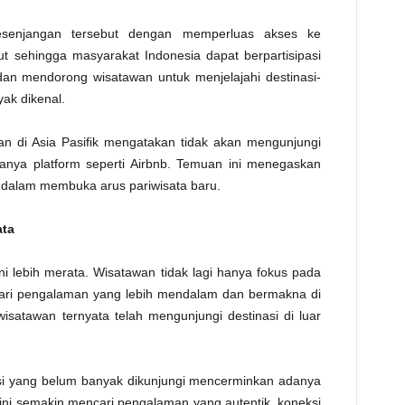
senjangan tersebut dengan memperluas akses ke
ut sehingga masyarakat Indonesia dapat berpartisipasi
 dan mendorong wisatawan untuk menjelajahi destinasi-
ak dikenal.
an di Asia Pasifik mengatakan tidak akan mengunjungi
danya platform seperti Airbnb. Temuan ini menegaskan
f dalam membuka arus pariwisata baru.
ata
ini lebih merata. Wisatawan tidak lagi hanya fokus pada
ncari pengalaman yang lebih mendalam dan bermakna di
isatawan ternyata telah mengunjungi destinasi di luar
si yang belum banyak dikunjungi mencerminkan adanya
kini semakin mencari pengalaman yang autentik, koneksi