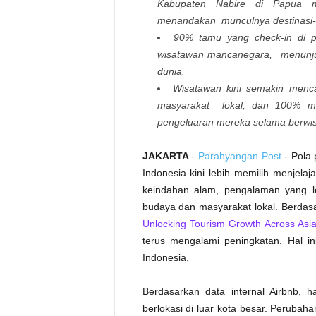
Kabupaten Nabire di Papua 
menandakan munculnya destinasi-d
90% tamu yang check-in di pe
wisatawan mancanegara, menunjuk
dunia.
Wisatawan kini semakin menc
masyarakat lokal, dan 100% m
pengeluaran mereka selama berwis
JAKARTA
-
Parahyangan Post
- Pola 
Indonesia kini lebih memilih menjela
keindahan alam, pengalaman yang le
budaya dan masyarakat lokal. Berdasa
Unlocking Tourism Growth Across Asia
terus mengalami peningkatan. Hal i
Indonesia.
Berdasarkan data internal Airbnb, h
berlokasi di luar kota besar. Perubah