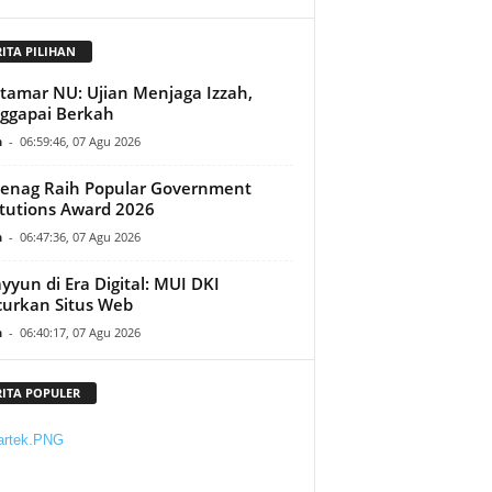
RITA PILIHAN
amar NU: Ujian Menjaga Izzah,
ggapai Berkah
n
-
06:59:46, 07 Agu 2026
enag Raih Popular Government
itutions Award 2026
n
-
06:47:36, 07 Agu 2026
yyun di Era Digital: MUI DKI
urkan Situs Web
n
-
06:40:17, 07 Agu 2026
RITA POPULER