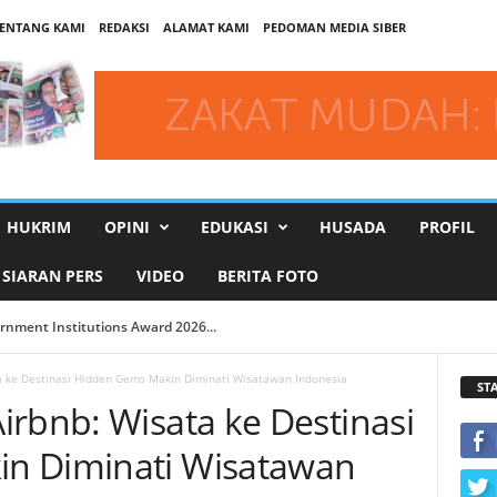
ENTANG KAMI
REDAKSI
ALAMAT KAMI
PEDOMAN MEDIA SIBER
HUKRIM
OPINI
EDUKASI
HUSADA
PROFIL
SIARAN PERS
VIDEO
BERITA FOTO
nt Institutions Award 2026...
I DKI Luncurkan Situs Web ...
a ke Destinasi Hidden Gems Makin Diminati Wisatawan Indonesia
ST
irbnb: Wisata ke Destinasi
n Diminati Wisatawan