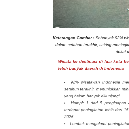
a
w
a
n
I
n
d
o
n
e
Keterangan Gambar :
Sebanyak 92% wisa
s
i
dalam setahun terakhir, seiring mening
a
dekat 
Wisata ke destinasi di luar kota 
lebih banyak daerah di Indonesia
92% wisatawan Indonesia memi
setahun terakhir, menunjukkan mina
yang belum banyak dikunjungi.
Hampir 1 dari 5 penginapan Ai
terdapat peningkatan lebih dari 
2025.
Lombok mengalami peningkatan