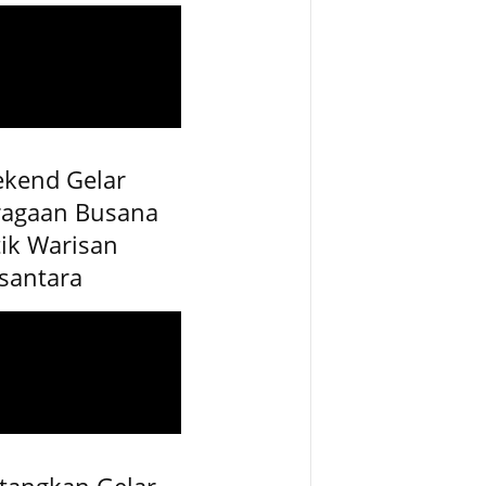
ekend Gelar
ragaan Busana
ik Warisan
santara
tangkan Gelar