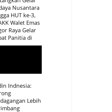
daya Nusantara
gga HUT ke-3,
AKK Walet Emas
or Raya Gelar
at Panitia di
in Indnesia:
rong
rdagangan Lebih
rimbang