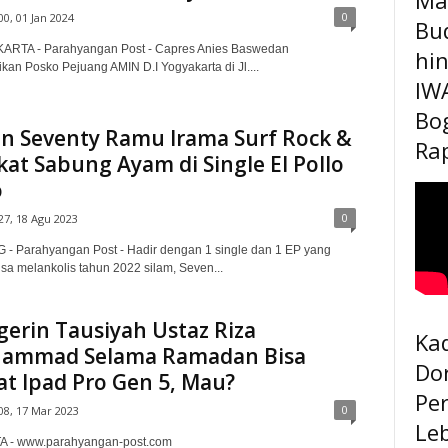
0
00, 01 Jan 2024
Bu
RTA - Parahyangan Post - Capres Anies Baswedan
hi
an Posko Pejuang AMIN D.I Yogyakarta di Jl....
IW
Bo
n Seventy Ramu Irama Surf Rock &
Rap
at Sabung Ayam di Single El Pollo
o
0
27, 18 Agu 2023
- Parahyangan Post - Hadir dengan 1 single dan 1 EP yang
sa melankolis tahun 2022 silam, Seven...
erin Tausiyah Ustaz Riza
Kad
ammad Selama Ramadan Bisa
Do
t Ipad Pro Gen 5, Mau?
Pe
0
08, 17 Mar 2023
Le
 - www.parahyangan-post.com