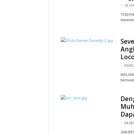
-
13:15:
YOGYAKA
meresmik
Seve
Angk
Loc
-
05:05:
MALANG 
bernuan
Deng
Muh
Dapa
-
04:28:
JAKARTA