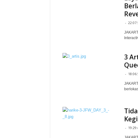
Berl
Reve
-
22:07:
JAKARTA
Interact
3 Ar
Quee
-
18:06:
JAKARTA
berlokas
Tida
Kegi
-
19:29:
JAKARTA