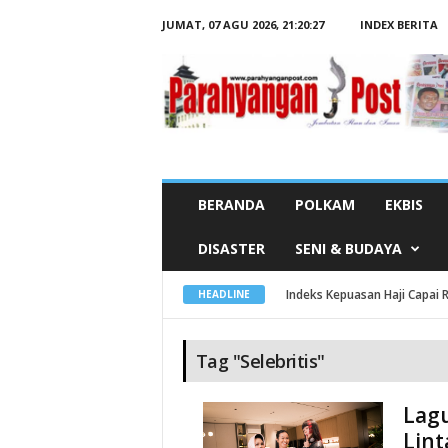
JUMAT, 07 AGU 2026,
21:20:28
INDEX BERITA
B
e
r
i
t
a
T
a
g
S
e
l
e
BERANDA
POLKAM
EKBIS
b
r
i
DISASTER
SENI & BUDAYA
t
i
s
Indeks Kepuasan Haji Capai R
HEADLINE
Tag "Selebritis"
Lagu
Lint