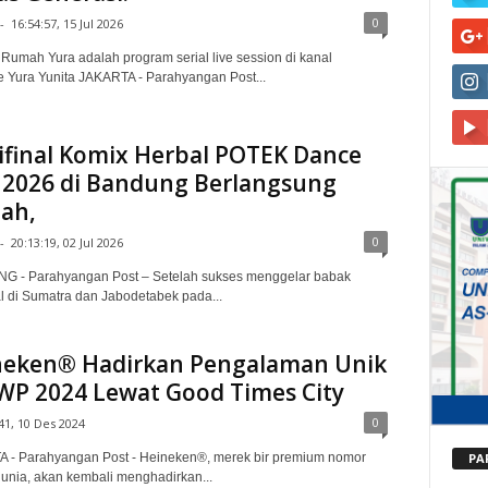
0
-
16:54:57, 15 Jul 2026
Rumah Yura adalah program serial live session di kanal
 Yura Yunita JAKARTA - Parahyangan Post...
final Komix Herbal POTEK Dance
 2026 di Bandung Berlangsung
ah,
0
-
20:13:19, 02 Jul 2026
 - Parahyangan Post – Setelah sukses menggelar babak
l di Sumatra dan Jabodetabek pada...
neken® Hadirkan Pengalaman Unik
WP 2024 Lewat Good Times City
0
41, 10 Des 2024
PA
 - Parahyangan Post - Heineken®, merek bir premium nomor
dunia, akan kembali menghadirkan...