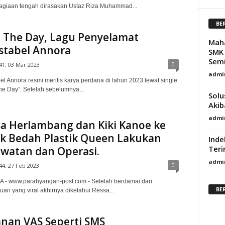
agiaan tengah dirasakan Ustaz Riza Muhammad...
BE
 The Day, Lagu Penyelamat
Mah
stabel Annora
SMK 
Semi
0
41, 03 Mar 2023
admi
el Annora resmi merilis karya perdana di tahun 2023 lewat single
he Day”. Setelah sebelumnya...
Solu
Akib
admi
a Herlambang dan Kiki Kanoe ke
ik Bedah Plastik Queen Lakukan
Inde
Teri
watan dan Operasi.
admi
0
44, 27 Feb 2023
 - www.parahyangan-post.com - Setelah berdamai dari
BE
uan yang viral akhirnya diketahui Ressa...
nan VAS Seperti SMS