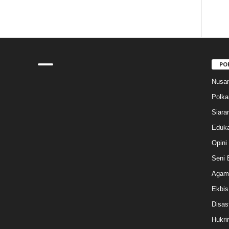
PO
Nusan
Polk
Siara
Eduka
Opini
Seni 
Agam
Ekbis
Disas
Hukri