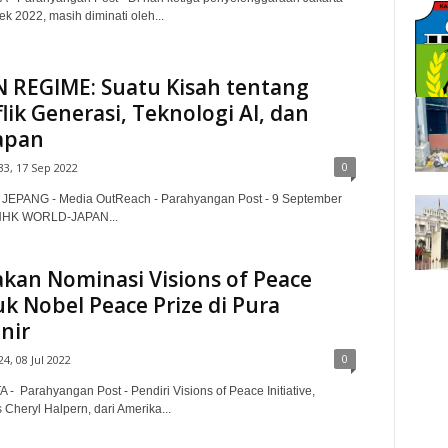
k 2022, masih diminati oleh...
 REGIME: Suatu Kisah tentang
lik Generasi, Teknologi AI, dan
apan
0
33, 17 Sep 2022
JEPANG - Media OutReach - Parahyangan Post - 9 September
 NHK WORLD-JAPAN...
kan Nominasi Visions of Peace
k Nobel Peace Prize di Pura
nir
0
24, 08 Jul 2022
- Parahyangan Post - Pendiri Visions of Peace Initiative,
 Cheryl Halpern, dari Amerika...