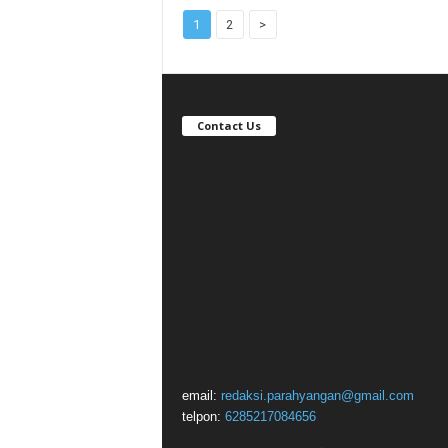
1
2
>
Contact Us
email:
redaksi.parahyangan@gmail.com
telpon:
6285217084656