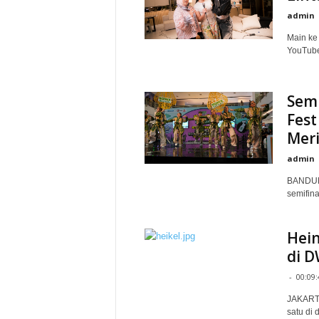
admin
Main ke 
YouTube
Semi
Fest
Meri
admin
BANDUNG
semifina
Hei
di D
-
00:09:
JAKARTA
satu di 