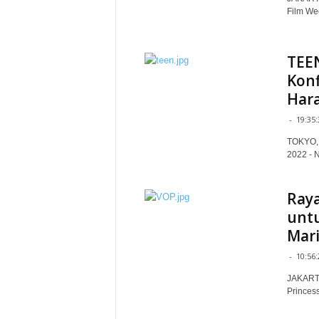
Film Wee
TEEN
Konf
Har
-
19:35:
TOKYO, 
2022 -
Raya
untu
Mari
-
10:56:
JAKARTA 
Princess