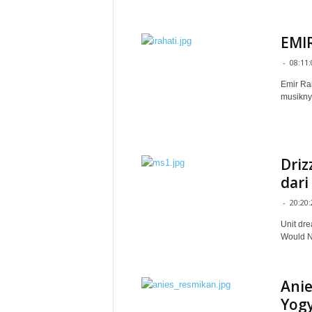
EMI
-
08:11:
Emir Ra
musikny
Driz
dari
-
20:20:
Unit dre
Would Ne
Ani
Yogy