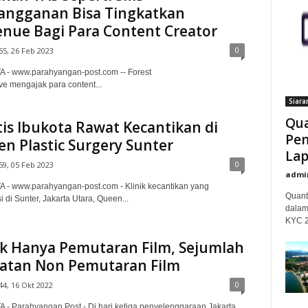
angganan Bisa Tingkatkan
nue Bagi Para Content Creator
0
55, 26 Feb 2023
 - www.parahyangan-post.com -- Forest
ive mengajak para content...
Siara
Qua
tis Ibukota Rawat Kecantikan di
Pem
n Plastic Surgery Sunter
Lap
0
59, 05 Feb 2023
admi
 - www.parahyangan-post.com - Klinik kecantikan yang
Quant
i di Sunter, Jakarta Utara, Queen...
dalam
KYC 20
k Hanya Pemutaran Film, Sejumlah
atan Non Pemutaran Film
0
44, 16 Okt 2022
 - Parahyangan Post - Di hari ketiga penyelenggaraan Jakarta