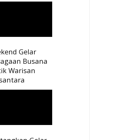
ekend Gelar
ragaan Busana
tik Warisan
santara
tangkan Gelar