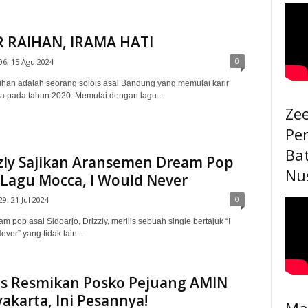
R RAIHAN, IRAMA HATI
0
06, 15 Agu 2024
ihan adalah seorang solois asal Bandung yang memulai karir
a pada tahun 2020. Memulai dengan lagu...
Ze
Pe
Ba
zly Sajikan Aransemen Dream Pop
Nu
 Lagu Mocca, I Would Never
0
29, 21 Jul 2024
am pop asal Sidoarjo, Drizzly, merilis sebuah single bertajuk “I
ver” yang tidak lain...
es Resmikan Posko Pejuang AMIN
akarta, Ini Pesannya!
Ma