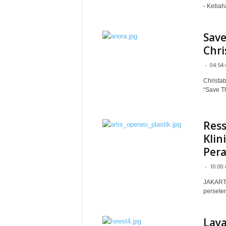
- Kebah
Save
Chri
-
04:54:
Christab
“Save T
Ress
Klin
Pera
-
10:00:
JAKARTA
perseter
Laya