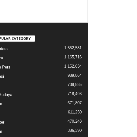
PULAR CATEGORY
1,552,581
tara
1,165,716
am
1,152,634
n Pers
989,864
si
738,885
718,493
Budaya
671,807
a
611,250
470,248
ter
386,390
m