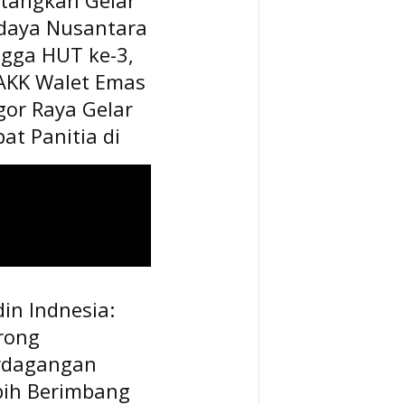
daya Nusantara
ngga HUT ke-3,
AKK Walet Emas
gor Raya Gelar
at Panitia di
in Indnesia:
rong
rdagangan
bih Berimbang