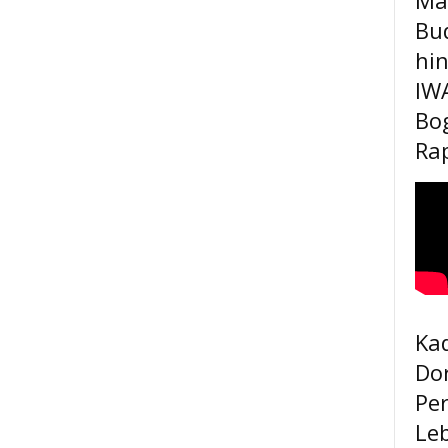
Bu
hi
IW
Bo
Rap
Kad
Do
Pe
Le