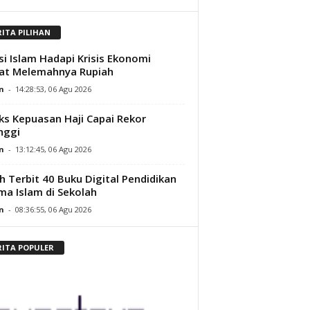
RITA PILIHAN
si Islam Hadapi Krisis Ekonomi
at Melemahnya Rupiah
n
-
14:28:53, 06 Agu 2026
ks Kepuasan Haji Capai Rekor
nggi
n
-
13:12:45, 06 Agu 2026
h Terbit 40 Buku Digital Pendidikan
a Islam di Sekolah
n
-
08:36:55, 06 Agu 2026
RITA POPULER