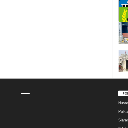
PO
Nusan
Polk
Siara