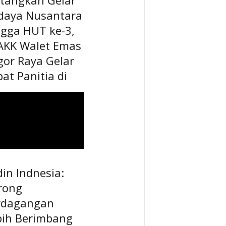
daya Nusantara
ngga HUT ke-3,
AKK Walet Emas
gor Raya Gelar
at Panitia di
in Indnesia:
rong
rdagangan
bih Berimbang