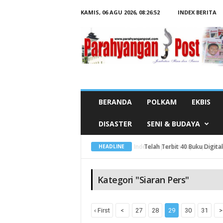
KAMIS, 06 AGU 2026,
08:26:53
INDEX BERITA
B
e
r
i
t
a
K
a
t
e
g
o
r
BERANDA
POLKAM
EKBIS
i
S
i
DISASTER
SENI & BUDAYA
a
r
a
n
Telah Terbit 40 Buku Digital
HEADLINE
P
e
r
s
Kategori "Siaran Pers"
‹ First
<
27
28
29
30
31
>