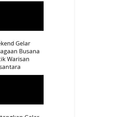
ekend Gelar
ragaan Busana
tik Warisan
santara
tangkan Gelar