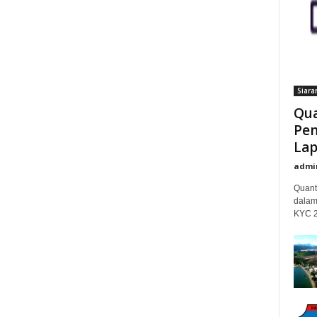
Siara
Qua
Pem
Lap
admi
Quant
dalam
KYC 20