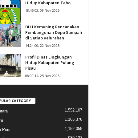
Hidup Kabupaten Tebo
18:45:03, 09 Nov 2025
DLH Kemuning Rencanakan
Pembangunan Depo Sampah
di Setiap Kelurahan
14:24:00, 22 Nov 2025
Profil Dinas Lingkungan
Hidup Kabupaten Pulang
Pisau
08:00:14, 25 Nov 2025
PULAR CATEGORY
1,552,107
tara
1,165,376
am
1,152,058
n Pers
989,137