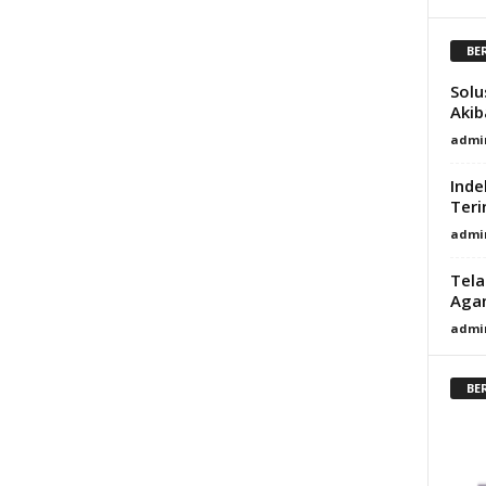
BE
Solu
Akib
admi
Inde
Teri
admi
Tela
Agam
admi
BE