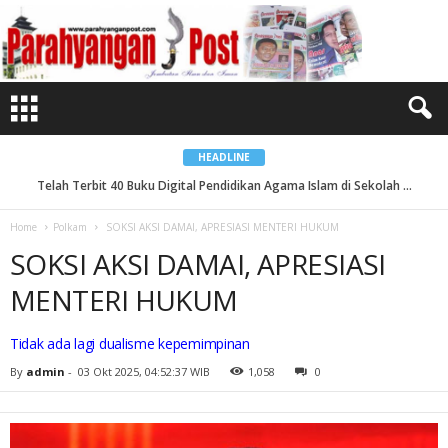
S
O
K
S
I
A
K
S
I
D
A
M
HEADLINE
A
I
Telah Terbit 40 Buku Digital Pendidikan Agama Islam di Sekolah ...
,
A
P
Home
Polkam
SOKSI AKSI DAMAI, APRESIASI MENTERI HUKUM
R
E
SOKSI AKSI DAMAI, APRESIASI
S
I
A
MENTERI HUKUM
S
I
M
E
Tidak ada lagi dualisme kepemimpinan
N
T
By
admin
-
03 Okt 2025, 04:52:37 WIB
1,058
0
E
R
I
H
U
K