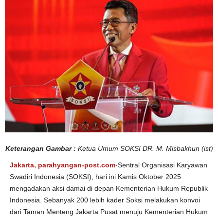
U
M
Keterangan Gambar :
Ketua Umum SOKSI DR. M. Misbakhun (ist)
Jakarta, parahyangan-post.com
-Sentral Organisasi Karyawan
Swadiri Indonesia (SOKSI), hari ini Kamis Oktober 2025
mengadakan aksi damai di depan Kementerian Hukum Republik
Indonesia. Sebanyak 200 lebih kader Soksi melakukan konvoi
dari Taman Menteng Jakarta Pusat menuju Kementerian Hukum