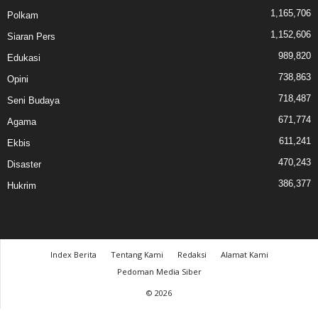
1,165,706
Polkam
1,152,606
Siaran Pers
989,820
Edukasi
738,863
Opini
718,487
Seni Budaya
671,774
Agama
611,241
Ekbis
470,243
Disaster
386,377
Hukrim
Index Berita
Tentang Kami
Redaksi
Alamat Kami
Pedoman Media Siber
© 2026