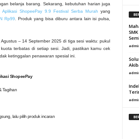
ngan belanja barang. Sekarang, kebutuhan harian juga
m
Aplikasi ShopeePay 9.9 Festival Serba Murah
yang
BE
LN Rp99
. Produk yang bisa diburu antara lain isi pulsa,
Mah
SMK 
Semi
1 Agustus – 14 September 2025 di tiga sesi waktu: pukul
admi
uota terbatas di setiap sesi. Jadi, pastikan kamu cek
dak ketinggalan penawaran spesial ini.
Solu
Akib
admi
plikasi ShopeePay
Inde
 & Tagihan
Teri
admi
ung, lalu pilih produk incaran
BE