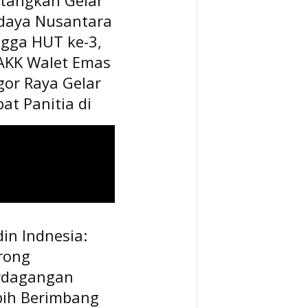
daya Nusantara
ngga HUT ke-3,
AKK Walet Emas
gor Raya Gelar
at Panitia di
in Indnesia:
rong
rdagangan
bih Berimbang