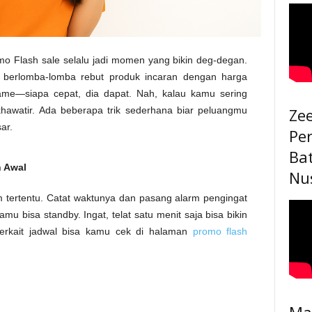
o Flash sale selalu jadi momen yang bikin deg-degan.
g berlomba-lomba rebut produk incaran dengan harga
ame—siapa cepat, dia dapat. Nah, kalau kamu sering
khawatir. Ada beberapa trik sederhana biar peluangmu
Ze
ar.
Pe
Ba
h Awal
Nu
am tertentu. Catat waktunya dan pasang alarm pengingat
 bisa standby. Ingat, telat satu menit saja bisa bikin
 terkait jadwal bisa kamu cek di halaman
promo flash
Ma