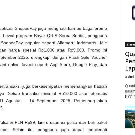
 aplikasi ShopeePay juga menghadirkan berbagai promo
an. Lewat program Bayar QRIS Serba Seribu, pengguna
ShopeePay populer seperti Alfamart, Indomaret, Mie
Siara
ngan harga spesial Rp1.000 atau Rp9.000. Promo ini
Qua
eptember 2025, dilengkapi dengan Flash Sale Voucher
Pem
ant online favorit seperti App Store, Google Play, dan
Lap
admi
 bertransaksi juga berkesempatan memenangkan hadiah
Quant
dalam
ya. Setiap transaksi minimal Rp10.000 akan otomatis
KYC 20
e 11 Agustus – 14 September 2025. Pemenang akan
5.
lsa & PLN Rp99, kini urusan isi pulsa dan beli paket
emat. Selain itu, pengguna juga dapat menikmati