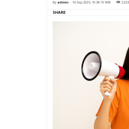
By
admin
-
16 Sep 2025, 10:38:19 WIB
2,02
n
g
i
SHARE
n
P
r
o
m
o
F
l
a
s
h
S
a
l
e
R
p
9
9