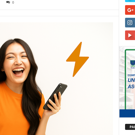
3
0
PA