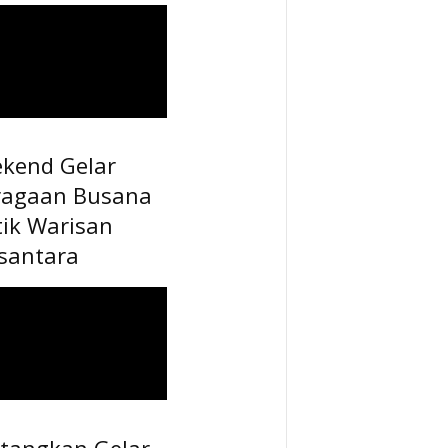
ekend Gelar
ragaan Busana
tik Warisan
santara
tangkan Gelar