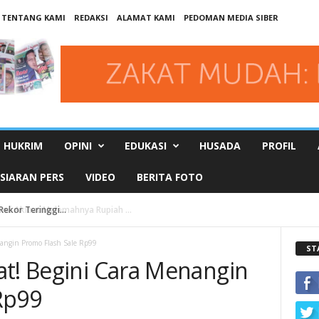
TENTANG KAMI
REDAKSI
ALAMAT KAMI
PEDOMAN MEDIA SIBER
HUKRIM
OPINI
EDUKASI
HUSADA
PROFIL
SIARAN PERS
VIDEO
BERITA FOTO
ekor Teringgi...
nangin Promo Flash Sale Rp99
ST
at! Begini Cara Menangin
Rp99