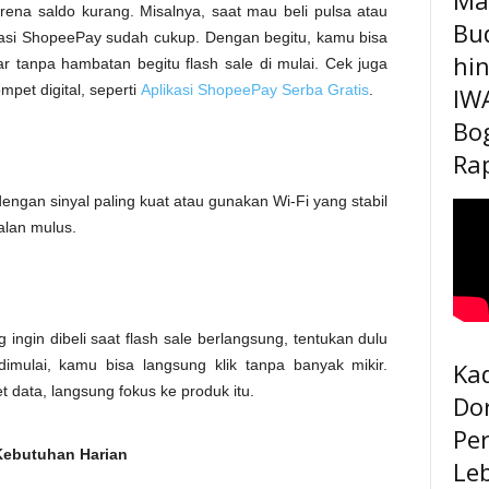
ena saldo kurang. Misalnya, saat mau beli pulsa atau
Bu
likasi ShopeePay sudah cukup. Dengan begitu, kamu bisa
hi
 tanpa hambatan begitu flash sale di mulai. Cek juga
mpet digital, seperti
Aplikasi ShopeePay Serba Gratis
.
IW
Bo
Rap
 dengan sinyal paling kuat atau gunakan Wi-Fi yang stabil
alan mulus.
ingin dibeli saat flash sale berlangsung, tentukan dulu
imulai, kamu bisa langsung klik tanpa banyak mikir.
Kad
t data, langsung fokus ke produk itu.
Do
Pe
Kebutuhan Harian
Le