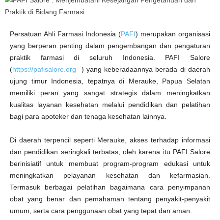
e
n
g
e
t
Persatuan Ahli Farmasi Indonesia (
PAFI
) merupakan organisasi
a
h
yang berperan penting dalam pengembangan dan pengaturan
u
a
praktik farmasi di seluruh Indonesia. PAFI Salore
n
d
(
https://pafisalore.org
) yang keberadaannya berada di daerah
a
n
ujung timur Indonesia, tepatnya di Merauke, Papua Selatan
P
memiliki peran yang sangat strategis dalam meningkatkan
r
a
kualitas layanan kesehatan melalui pendidikan dan pelatihan
k
t
bagi para apoteker dan tenaga kesehatan lainnya.
i
k
d
i
Di daerah terpencil seperti Merauke, akses terhadap informasi
B
i
dan pendidikan seringkali terbatas, oleh karena itu PAFI Salore
d
a
berinisiatif untuk membuat program-program edukasi untuk
n
meningkatkan pelayanan kesehatan dan kefarmasian.
g
F
Termasuk berbagai pelatihan bagaimana cara penyimpanan
a
r
obat yang benar dan pemahaman tentang penyakit-penyakit
m
a
umum, serta cara penggunaan obat yang tepat dan aman.
s