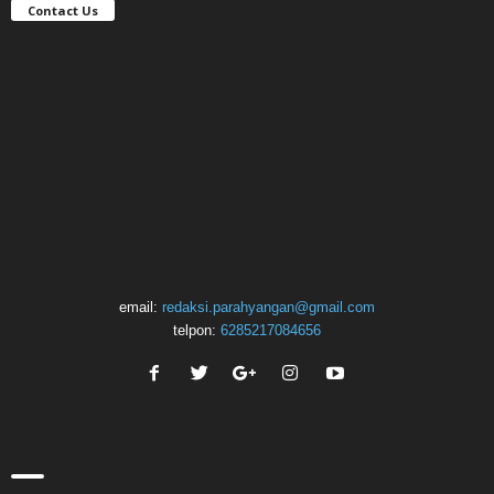
Contact Us
email:
redaksi.parahyangan@gmail.com
telpon:
6285217084656