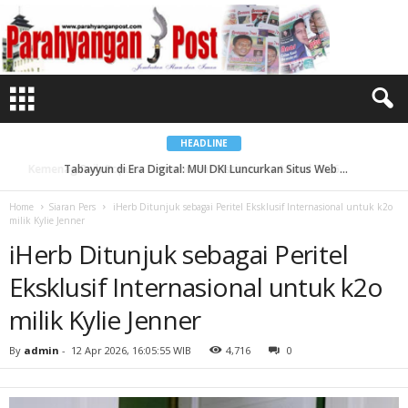
i
H
e
r
b
D
i
t
u
n
j
u
HEADLINE
k
s
Tabayyun di Era Digital: MUI DKI Luncurkan Situs Web ...
e
b
a
Home
Siaran Pers
iHerb Ditunjuk sebagai Peritel Eksklusif Internasional untuk k2o
g
milik Kylie Jenner
a
i
iHerb Ditunjuk sebagai Peritel
P
e
r
Eksklusif Internasional untuk k2o
i
t
e
milik Kylie Jenner
l
E
k
By
admin
-
12 Apr 2026, 16:05:55 WIB
4,716
0
s
k
l
u
s