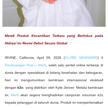
e
n
n
e
r
Merek Produk Kecantikan Terbaru yang Berfokus pada
Hidrasi Ini Resmi Debut Secara Global
IRVINE, California, April 09, 2026 (
GLOBE NEWSWIRE
) II
Parahyangan Post
--
iHerb
, salah satu peritel online terbesar di
dunia dengan spesialisasi di bidang kesehatan dan kebugaran,
hari ini mengumumkan kemitraan internasional eksklusif
dengan
k2o
, yang didirikan oleh Kylie Jenner. Melalui kemitraan
ini,
iHerb
akan segera menghadirkan campuran minuman k2o
kepada pelanggan di seluruh dunia. Produk ini memperkenalkan