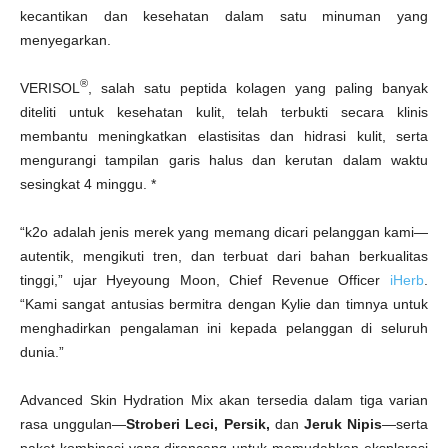
kecantikan dan kesehatan dalam satu minuman yang
menyegarkan.
®
VERISOL
, salah satu peptida kolagen yang paling banyak
diteliti untuk kesehatan kulit, telah terbukti secara klinis
membantu meningkatkan elastisitas dan hidrasi kulit, serta
mengurangi tampilan garis halus dan kerutan dalam waktu
sesingkat 4 minggu. *
“k2o adalah jenis merek yang memang dicari pelanggan kami—
autentik, mengikuti tren, dan terbuat dari bahan berkualitas
tinggi,” ujar Hyeyoung Moon, Chief Revenue Officer
iHerb
.
“Kami sangat antusias bermitra dengan Kylie dan timnya untuk
menghadirkan pengalaman ini kepada pelanggan di seluruh
dunia.”
Advanced Skin Hydration Mix akan tersedia dalam tiga varian
rasa unggulan—
Stroberi Leci, Persik,
dan
Jeruk Nipis
—serta
paket kombinasi yang dirancang untuk memudahkan eksplorasi