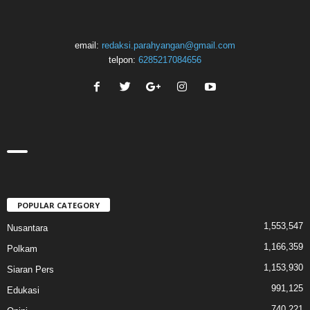
email:
redaksi.parahyangan@gmail.com
telpon:
6285217084656
POPULAR CATEGORY
1,553,547
Nusantara
1,166,359
Polkam
1,153,930
Siaran Pers
991,125
Edukasi
740,221