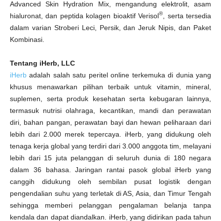
Advanced Skin Hydration Mix, mengandung elektrolit, asam
®
hialuronat, dan peptida kolagen bioaktif Verisol
, serta tersedia
dalam varian Stroberi Leci, Persik, dan Jeruk Nipis, dan Paket
Kombinasi.
Tentang iHerb, LLC
iHerb
adalah salah satu peritel online terkemuka di dunia yang
khusus menawarkan pilihan terbaik untuk vitamin, mineral,
suplemen, serta produk kesehatan serta kebugaran lainnya,
termasuk nutrisi olahraga, kecantikan, mandi dan perawatan
diri, bahan pangan, perawatan bayi dan hewan peliharaan dari
lebih dari 2.000 merek tepercaya. iHerb, yang didukung oleh
tenaga kerja global yang terdiri dari 3.000 anggota tim, melayani
lebih dari 15 juta pelanggan di seluruh dunia di 180 negara
dalam 36 bahasa. Jaringan rantai pasok global iHerb yang
canggih didukung oleh sembilan pusat logistik dengan
pengendalian suhu yang terletak di AS, Asia, dan Timur Tengah
sehingga memberi pelanggan pengalaman belanja tanpa
kendala dan dapat diandalkan. iHerb, yang didirikan pada tahun