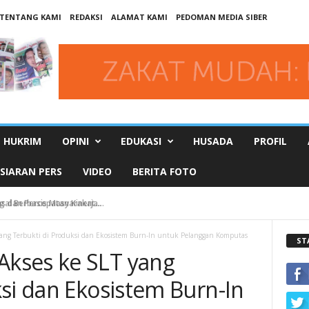
TENTANG KAMI
REDAKSI
ALAMAT KAMI
PEDOMAN MEDIA SIBER
HUKRIM
OPINI
EDUKASI
HUSADA
PROFIL
SIARAN PERS
VIDEO
BERITA FOTO
dan Percepatan Kinerja...
ang Terbukti di Produksi dan Ekosistem Burn-In untuk Pelanggan Komputas
ST
kses ke SLT yang
si dan Ekosistem Burn-In