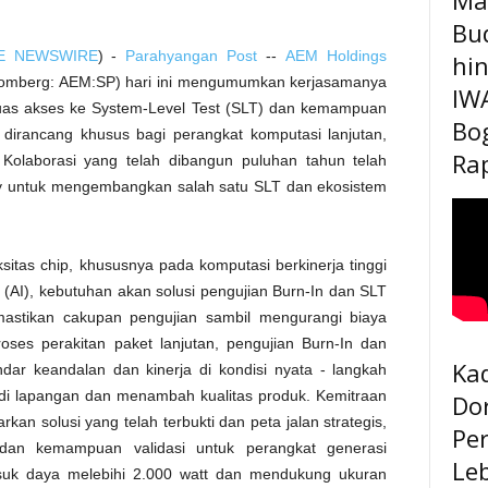
Bu
E NEWSWIRE
) -
Parahyangan Post
--
AEM Holdings
hi
oomberg: AEM:SP) hari ini mengumumkan kerjasamanya
IW
as akses ke System-Level Test (SLT) dan kemampuan
Bo
dirancang khusus bagi perangkat komputasi lanjutan,
Rap
 Kolaborasi yang telah dibangun puluhan tahun telah
y untuk mengembangkan salah satu SLT dan ekosistem
itas chip, khususnya pada komputasi berkinerja tinggi
 (AI), kebutuhan akan solusi pengujian Burn-In dan SLT
mastikan cakupan pengujian sambil mengurangi biaya
oses perakitan paket lanjutan, pengujian Burn-In dan
Kad
ar keandalan dan kinerja di kondisi nyata - langkah
di lapangan dan menambah kualitas produk. Kemitraan
Do
an solusi yang telah terbukti dan peta jalan strategis,
Pe
 dan kemampuan validasi untuk perangkat generasi
Le
masuk daya melebihi 2.000 watt dan mendukung ukuran