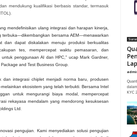
an mendukung kualifikasi berbasis standar, termasuk
HTOL).
yang mendefinisikan ulang integrasi dan harapan kinerja,
ang terbuka—dikembangkan bersama AEM—menawarkan
Siara
at dan dapat diskalakan menuju produksi berkualitas
Qua
s cakupan tes, mempercepat waktu pemasaran, dan
Pem
n untuk penggunaan AI dan HPC," ucap Mark Gardner,
Lap
s, Package and Test Business Group.
admi
k dan integrasi chiplet menjadi norma baru, produsen
Quant
melainkan ekosistem yang telah terbukti. Bersama Intel
dalam
KYC 20
nggan untuk mengurangi biaya modal, mempercepat
borasi rekayasa mendalam yang mendorong kesuksesan
ldings Ltd.
novasi pengujian. Kami menyediakan solusi pengujian