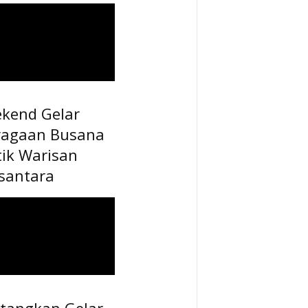
ekend Gelar
ragaan Busana
tik Warisan
santara
tangkan Gelar