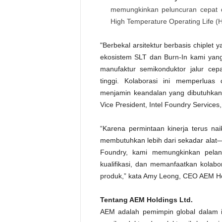
memungkinkan peluncuran cepat d
High Temperature Operating Life (
"Berbekal arsitektur berbasis chiplet 
ekosistem SLT dan Burn-In kami y
manufaktur semikonduktor jalur cep
tinggi. Kolaborasi ini memperlua
menjamin keandalan yang dibutuhka
Vice President, Intel Foundry Service
“Karena permintaan kinerja terus nai
membutuhkan lebih dari sekadar alat—
Foundry, kami memungkinkan pela
kualifikasi, dan memanfaatkan kola
produk,” kata Amy Leong, CEO AEM Ho
Tentang AEM Holdings Ltd.
AEM adalah pemimpin global dalam i