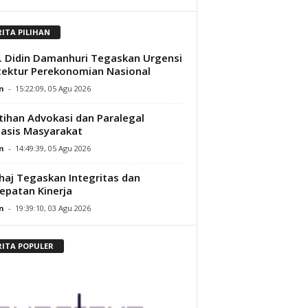
RITA PILIHAN
. Didin Damanhuri Tegaskan Urgensi
tektur Perekonomian Nasional
n
-
15:22:09, 05 Agu 2026
tihan Advokasi dan Paralegal
asis Masyarakat
n
-
14:49:39, 05 Agu 2026
aj Tegaskan Integritas dan
epatan Kinerja
n
-
19:39:10, 03 Agu 2026
RITA POPULER