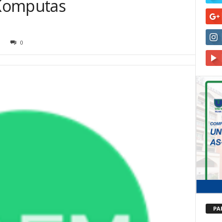
Komputas
8
0
PA