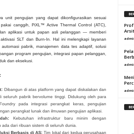
BE
a unit pengujian yang dapat dikonfigurasikan sesuai
Prof
 pakai canggih, PiXL™ Active Thermal Control (ATC),
Arsi
dan aplikasi untuk papan asli pelanggan — memberi
admi
aktivasi SLT dan Burn-In. Hal ini melengkapi layanan
 automasi pabrik, manajemen data tes adaptif, solusi
Pela
bangan program pengujian, integrasi papan pelanggan,
Berb
uk dan eksekusi.
admi
:
Menh
Perc
t:
Dibangun di atas platform yang dapat diskalakan dan
admi
di seluruh pabrik bervolume tinggi. Didukung oleh para
oundry pada integrasi perangkat keras, pengujian
BE
an perangkat lunak dan ilmuwan pengujian aplikasi.
dah:
Kebutuhan infrastruktur baru minim dengan
ada dari ribuan sistem di seluruh dunia.
uksi Berbasis di AS:
Tim lokal dari kedua perusahaan