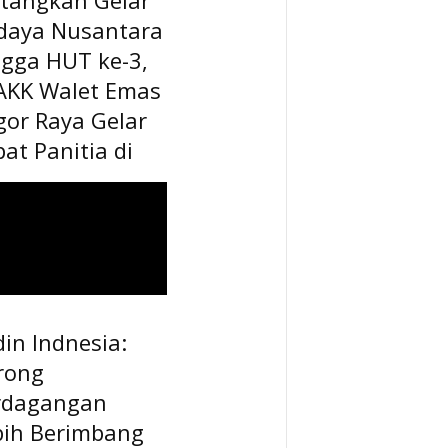
daya Nusantara
ngga HUT ke-3,
AKK Walet Emas
gor Raya Gelar
at Panitia di
in Indnesia:
rong
rdagangan
bih Berimbang