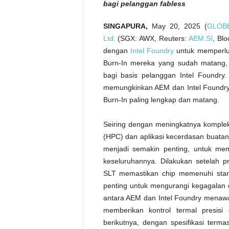
bagi pelanggan fabless
SINGAPURA,
May 20, 2025 (
GLOB
Ltd.
(SGX: AWX, Reuters:
AEM.SI
, Bl
dengan
Intel Foundry
untuk memperlu
Burn-In mereka yang sudah matang, 
bagi basis pelanggan Intel Foundry.
memungkinkan AEM dan Intel Foundr
Burn-In paling lengkap dan matang.
Seiring dengan meningkatnya kompleks
(HPC) dan aplikasi kecerdasan buatan
menjadi semakin penting, untuk me
keseluruhannya. Dilakukan setelah pr
SLT memastikan chip memenuhi stand
penting untuk mengurangi kegagalan 
antara AEM dan Intel Foundry menawark
memberikan kontrol termal presisi
berikutnya, dengan spesifikasi ter